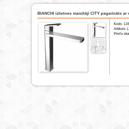
BIANCHI izlietnes maisītāji CITY pagarināts ar 
Kods: 12
Artikuls
Preču ska