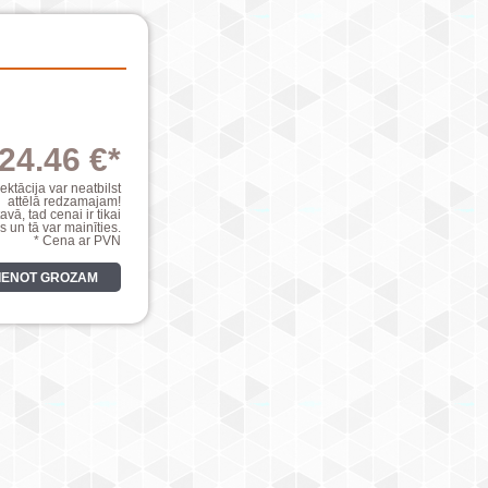
24.46 €*
ktācija var neatbilst
attēlā redzamajam!
avā, tad cenai ir tikai
s un tā var mainīties.
* Cena ar PVN
VIENOT GROZAM