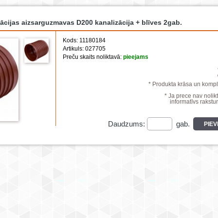
ācijas aizsarguzmavas D200 kanalizācija + blīves 2gab.
Kods: 11180184
Artikuls: 027705
Preču skaits noliktavā:
pieejams
* Produkta krāsa un komple
* Ja prece nav nolikt
informatīvs rakstur
Daudzums:
gab.
PIE