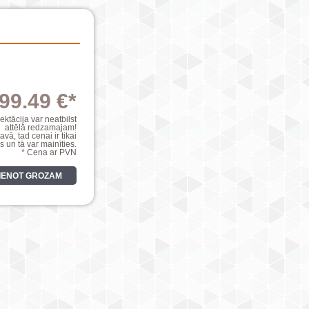
99.49 €*
ktācija var neatbilst
attēlā redzamajam!
avā, tad cenai ir tikai
s un tā var mainīties.
* Cena ar PVN
VIENOT GROZAM