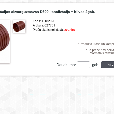
ācijas aizsarguzmavas D500 kanalizācija + blīves 2gab.
Kods: 11182020
Artikuls: 027709
Preču skaits noliktavā:
zvaniet
* Produkta krāsa un komple
* Ja prece nav nolikt
informatīvs rakstur
Daudzums:
gab.
PIE