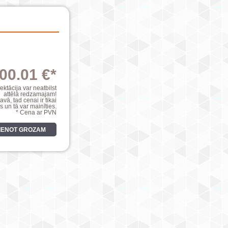
00.01 €*
ktācija var neatbilst
attēlā redzamajam!
avā, tad cenai ir tikai
s un tā var mainīties.
* Cena ar PVN
VIENOT GROZAM