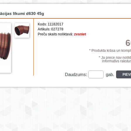
ācijas līkumi d630 45g
Kods: 11182017
Artikuls: 027278
Preču skaits noliktavā:
zvaniet
6
* Produkta krāsa un komple
* Ja prece nav nolikt
informatīvs rakstur
Daudzums:
gab.
PIE