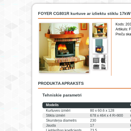
FOYER CG801R kurtuve ar izliektu stiklu 17kW
Kods: 20
Artikuls
Preču ska
PRODUKTA APRAKSTS
Tehniskie parametri
Modelis
Kurtuves izmēri
80 x 60.6 x 128
Stikla izmēri
678 x 464 x 4 R=900
Skursteņa diametrs
230
Jauda
17
Lietderības koeficients
73.5