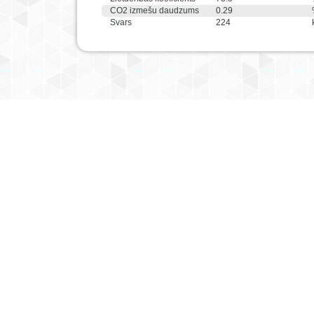
CO2 izmešu daudzums
0.29
Svars
224