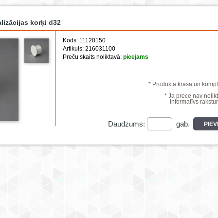
lizācijas korķi d32
Kods: 11120150
Artikuls: 216031100
Preču skaits noliktavā:
pieejams
* Produkta krāsa un komple
* Ja prece nav nolikt
informatīvs rakstur
Daudzums:
gab.
PIE