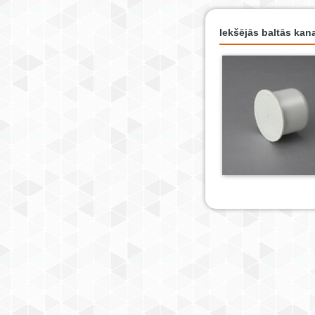
Iekšējās baltās kana