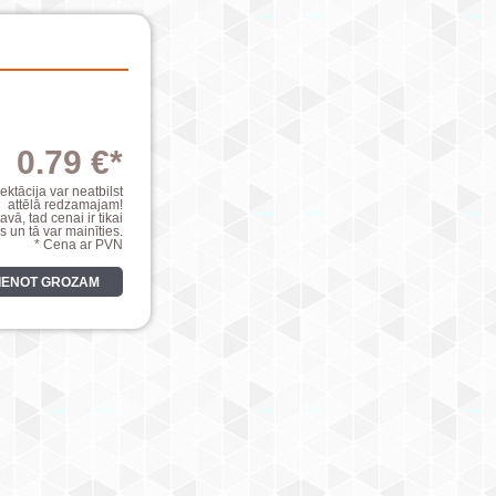
0.79 €*
ktācija var neatbilst
attēlā redzamajam!
avā, tad cenai ir tikai
s un tā var mainīties.
* Cena ar PVN
VIENOT GROZAM