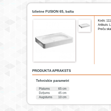
Izlietne FUSION 65, balta
Kods: 11
Artikuls: 
Preču ska
PRODUKTA APRAKSTS
Tehniskie parametri
Platums
65 cm
Dziļums
45 cm
Augstums
10 cm