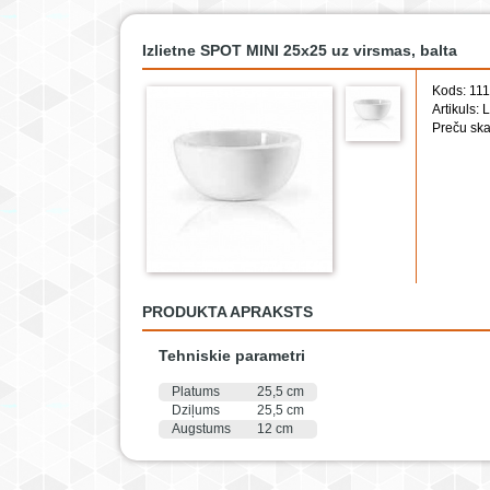
Izlietne SPOT MINI 25x25 uz virsmas, balta
Kods: 11
Artikuls: 
Preču ska
PRODUKTA APRAKSTS
Tehniskie parametri
Platums
25,5 cm
Dziļums
25,5 cm
Augstums
12 cm