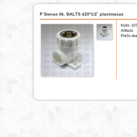
P Sienas līk. BALTS d20*1/2` plastmasas
Kods: 10
Artikuls:
Preču ska