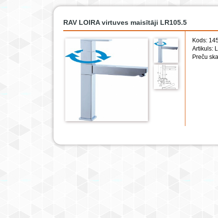
RAV LOIRA virtuves maisītāji LR105.5
Kods: 14
Artikuls:
Preču ska