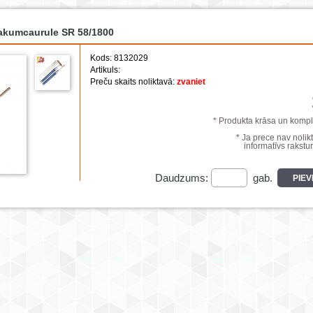
vakumcaurule SR 58/1800
Kods: 8132029
Artikuls:
Preču skaits noliktavā:
zvaniet
* Produkta krāsa un komple
* Ja prece nav nolikt
informatīvs rakstur
Daudzums:
gab.
PIE