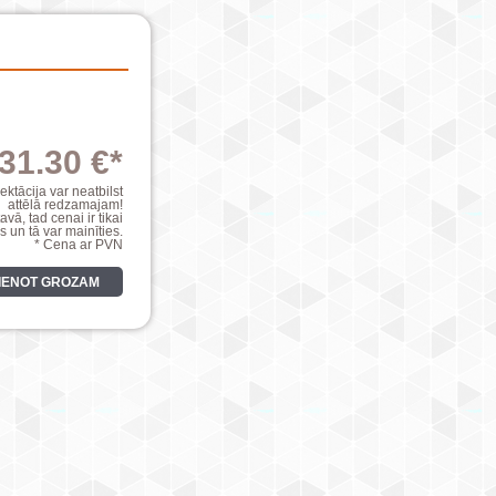
31.30 €*
ktācija var neatbilst
attēlā redzamajam!
avā, tad cenai ir tikai
s un tā var mainīties.
* Cena ar PVN
VIENOT GROZAM