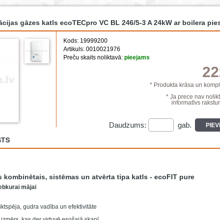
ijas gāzes katls ecoTECpro VC BL 246/5-3 A 24kW ar boilera pi
Kods: 19999200
Artikuls: 0010021976
Preču skaits noliktavā:
pieejams
22
* Produkta krāsa un komple
* Ja prece nav nolikt
informatīvs rakstur
Daudzums:
gab.
PIE
STS
kombinētais, sistēmas un atvērta tipa katls - ecoFIT pure
ebkurai mājai
ktspēja, gudra vadība un efektivitāte
izmērs, kas der virtuvē esošajā skapī