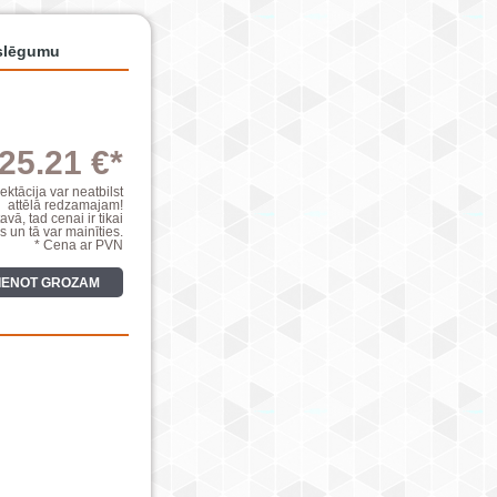
eslēgumu
25.21 €*
ktācija var neatbilst
attēlā redzamajam!
avā, tad cenai ir tikai
s un tā var mainīties.
* Cena ar PVN
VIENOT GROZAM