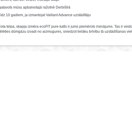
atavots mūsu apbalvotajā ražotnē Derbišīrā
līdz 10 gadiem, ja izmantojat Vaillant Advance uzstādītāju
ota telpa, skapja izmēra ecoFIT pure katls ir jums piemērots risinājums. Tas ir veidot
zvēlēties dūmgāzu izvadi no aizmugures, sniedzot lielāku brīvību tā uzstādīšanas viet