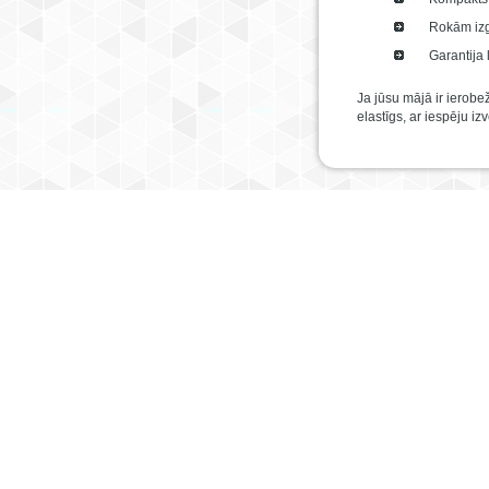
Rokām izg
Garantija 
Ja jūsu mājā ir ierobež
elastīgs, ar iespēju i