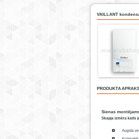
VAILLANT kondensāc
PRODUKTA APRAK
Sienas montējams 
Skapja izmēra katls j
Augsta vei
Kompakts 