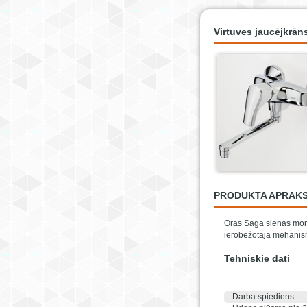
Virtuves jaucējkrā
PRODUKTA APRAK
Oras Saga sienas mont
ierobežotāja mehānis
Tehniskie dati
Darba spiediens