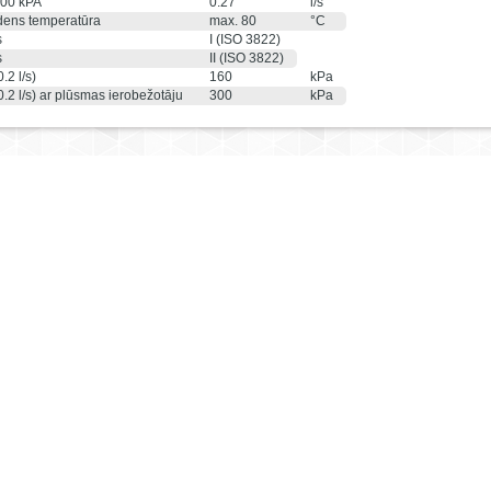
300 kPA
0.27
l/s
dens temperatūra
max. 80
°C
s
I (ISO 3822)
s
II (ISO 3822)
.2 l/s)
160
kPa
.2 l/s) ar plūsmas ierobežotāju
300
kPa