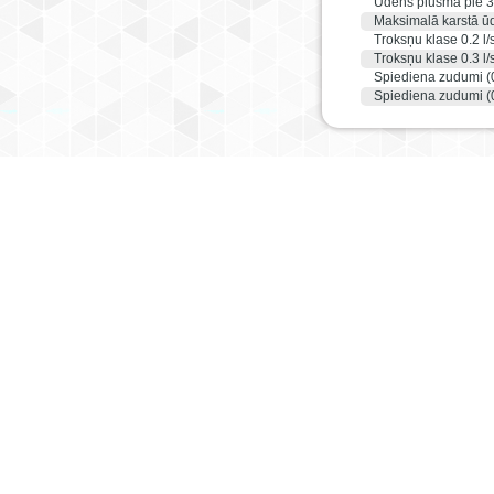
Ūdens plūsma pie 
Maksimalā karstā ū
Troksņu klase 0.2 l/
Troksņu klase 0.3 l/
Spiediena zudumi (0
Spiediena zudumi (0