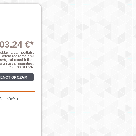
03.24 €*
ktācija var neatbilst
attēlā redzamajam!
avā, tad cenai ir tikai
s un tā var mainīties.
* Cena ar PVN
VIENOT GROZAM
Ar iebūvētu