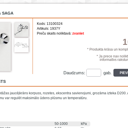
ns SAGA
Kods: 13100324
Artikuls: 1937Y
Preču skaits noliktavā:
zvaniet
1
* Produkta krāsa un komple
* Ja prece nav nolikt
informatīvs rakstur
Daudzums:
gab.
PIE
STS
āžas jaucējkrāns korpuss, rozetes, ekscentra savienojumi, grozāma izteka D200. 
mu var regulēt maksimālo ūdens plūsmu un temperatūru.
50-1000
kPa