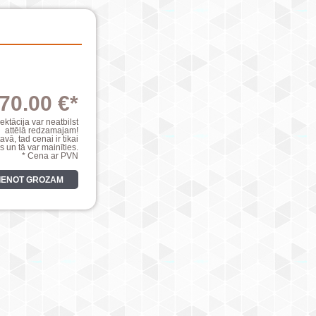
70.00 €*
ktācija var neatbilst
attēlā redzamajam!
avā, tad cenai ir tikai
s un tā var mainīties.
* Cena ar PVN
VIENOT GROZAM