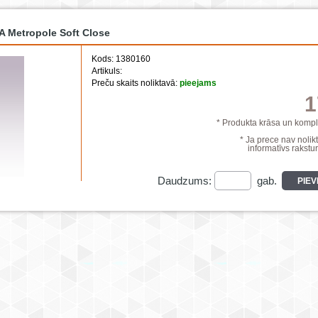
 Metropole Soft Close
Kods: 1380160
Artikuls:
Preču skaits noliktavā:
pieejams
1
* Produkta krāsa un komple
* Ja prece nav nolikt
informatīvs rakstur
Daudzums:
gab.
PIE