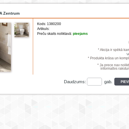
A Zentrum
Kods: 1380200
Artikuls:
Preču skaits noliktavā:
pieejams
* Akcija ir spēkā ka
V
* Produkta krāsa un komple
* Ja prece nav nolikt
informatīvs rakstur
Daudzums:
gab.
PIE