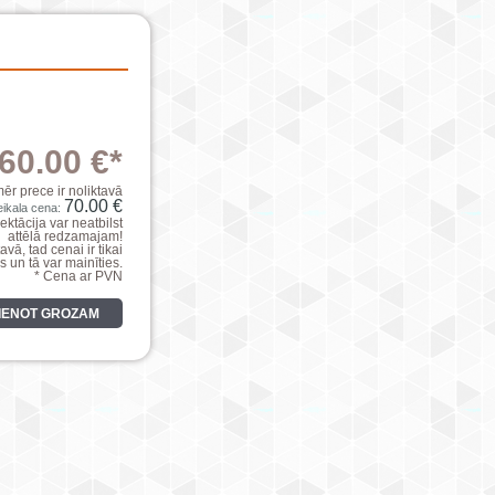
60.00 €*
mēr prece ir noliktavā
70.00 €
eikala cena:
ktācija var neatbilst
attēlā redzamajam!
avā, tad cenai ir tikai
s un tā var mainīties.
* Cena ar PVN
VIENOT GROZAM