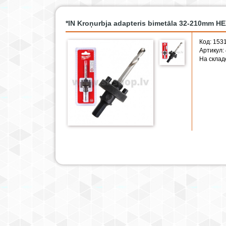
*IN Kroņurbja adapteris bimetāla 32-210mm H
Код: 153
Артикул:
На склад