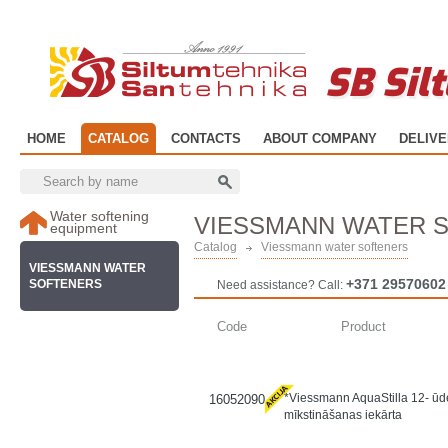
SB Sil
HOME
CATALOG
CONTACTS
ABOUT COMPANY
DELIV
Water softening
VIESSMANN WATER 
equipment
Catalog
Viessmann water softeners
VIESSMANN WATER
+371 29570602
SOFTENERS
Need assistance? Call:
Code
Product
*Viessmann AquaStilla 12- ū
16052090
mīkstināšanas iekārta