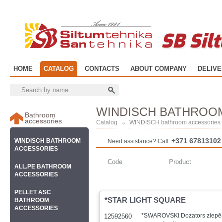
SB Sil
HOME
CATALOG
CONTACTS
ABOUT COMPANY
DELIV
WINDISCH BATHROO
Bathroom
accessories
Catalog
WINDISCH bathroom accessories
+371 67813102
WINDISCH BATHROOM
Need assistance? Call:
ACCESSORIES
Code
Product
ALL.PE BATHROOM
ACCESSORIES
PELLET ASC
*STAR LIGHT SQUARE
BATHROOM
ACCESSORIES
*SWAROVSKI Dozators ziepēm
12592560