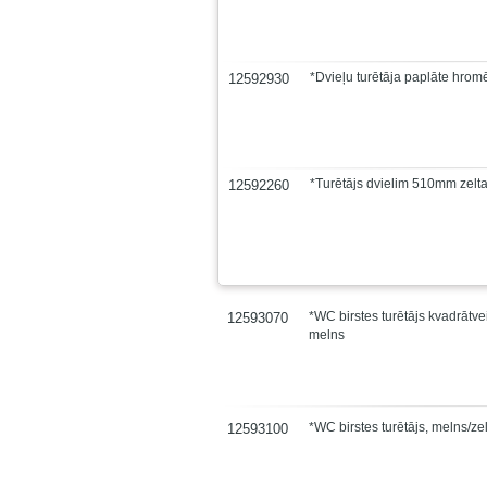
*Dvieļu turētāja paplāte hrom
12592930
*Turētājs dvielim 510mm zelt
12592260
*WC birstes turētājs kvadrātve
12593070
melns
*WC birstes turētājs, melns/ze
12593100