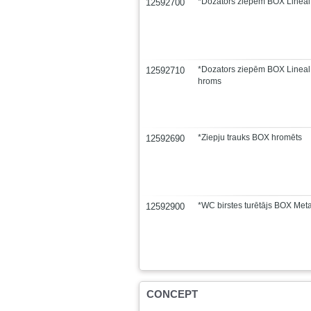
*Dozators ziepēm BOX Lineal
12592700
*Dozators ziepēm BOX Lineal
12592710
hroms
*Ziepju trauks BOX hromēts
12592690
*WC birstes turētājs BOX Met
12592900
CONCEPT