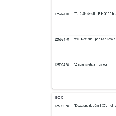
*Turētājs dvielim RING150 h
12592410
*WC Rez. tual. papīra turētāj
12592470
*Ziepju turētājs hromēts
12592420
BOX
*Dozators ziepēm BOX, melns
12593570