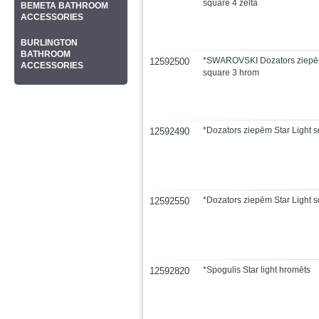
square 4 zelta
BEMETA BATHROOM
ACCESSORIES
BURLINGTON
BATHROOM
*SWAROVSKI Dozators ziepēm
12592500
ACCESSORIES
square 3 hrom
*Dozators ziepēm Star Light s
12592490
*Dozators ziepēm Star Light 
12592550
*Spogulis Star light hromēts
12592820