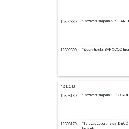
*Dozators ziepēm Mini BAR
12592880
*Ziepju trauks BAROCCO hro
12592590
*DECO
*Dozators ziepēm DECO ROU
12593160
*Turētājs zobu birstēm DEC
12593170
hromēts