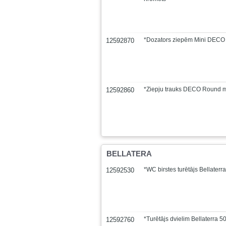
*Dozators ziepēm Mini DEC
12592870
*Ziepju trauks DECO Round m
12592860
BELLATERA
*WC birstes turētājs Bellaterr
12592530
*Turētājs dvielim Bellaterra
12592760