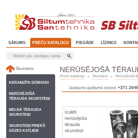
SB Sil
SĀKUMS
PREČU KATALOGS
PIEGĀDE
LĪZINGS
KONTA
NERŪSĒJOŠĀ TĒRAU
Skursteņi
Preču katalogs
Skursteņi
Nerūsējošā t
KERAMZĪTA DŪMVADI
+371 264
Jautājumu gadījumā zvaniet:
NERŪSĒJOŠĀ
TĒRAUDA SKURSTEŅI
MELNĀ TĒRAUDA
Izolēti
SKURSTEŅI
nerūsējoša
tērauda
SKURSTEŅI PRIEKŠ
skursteņi
GĀZES KATLIEM