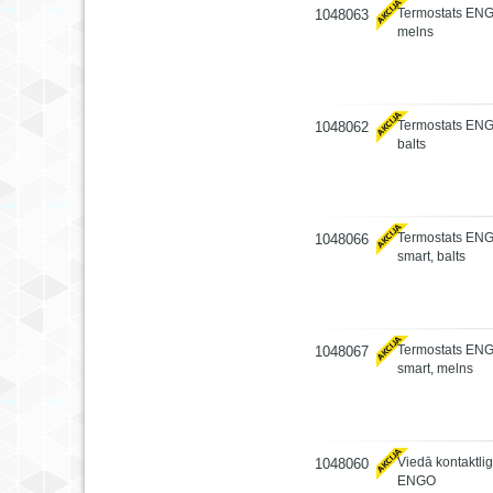
Termostats EN
1048063
melns
Termostats EN
1048062
balts
Termostats EN
1048066
smart, balts
Termostats EN
1048067
smart, melns
Viedā kontaktli
1048060
ENGO