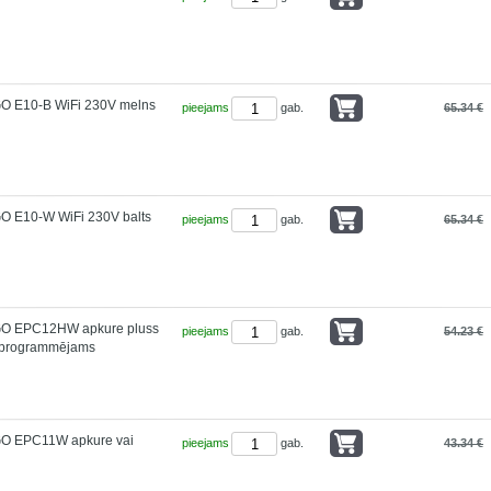
O E10-B WiFi 230V melns
pieejams
gab.
65.34 €
O E10-W WiFi 230V balts
pieejams
gab.
65.34 €
GO EPC12HW apkure pluss
pieejams
gab.
54.23 €
, programmējams
GO EPC11W apkure vai
pieejams
gab.
43.34 €