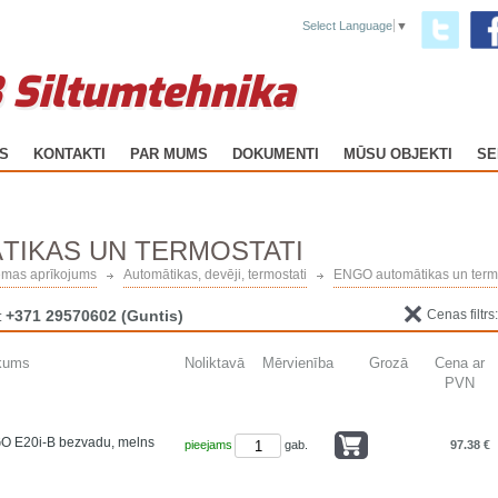
Select Language
▼
 Siltumtehnika
GS
KONTAKTI
PAR MUMS
DOKUMENTI
MŪSU OBJEKTI
SE
TIKAS UN TERMOSTATI
ēmas aprīkojums
Automātikas, devēji, termostati
ENGO automātikas un termo
+371 29570602
(Guntis)
Cenas filtrs
:
kums
Noliktavā
Mērvienība
Grozā
Cena ar
PVN
O E20i-B bezvadu, melns
pieejams
gab.
97.38 €