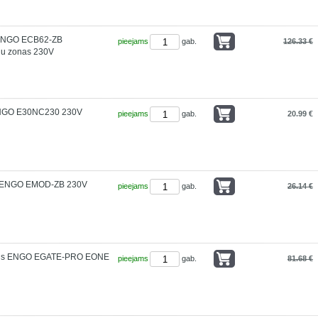
 ENGO ECB62-ZB
pieejams
gab.
126.33 €
u zonas 230V
ENGO E30NC230 230V
pieejams
gab.
20.99 €
s ENGO EMOD-ZB 230V
pieejams
gab.
26.14 €
ulis ENGO EGATE-PRO EONE
pieejams
gab.
81.68 €