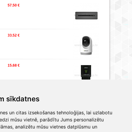
57.50 €
33.52 €
15.68 €
m sīkdatnes
Par mums
es un citas izsekošanas tehnoloģijas, lai uzlabotu
, LV-1063, Latvija. Telefons:
+371 67813100, +371 67813108
edzi mūsu vietnē, parādītu Jums personalizētu
67813105; E-pasts:
sb@sbshop.lv
; Skype:
SBsiltumtehnika
;
lāmas, analizētu mūsu vietnes datplūsmu un
 un ieteikumi saistībā ar vietnes darbību:
admin@sbshop.lv