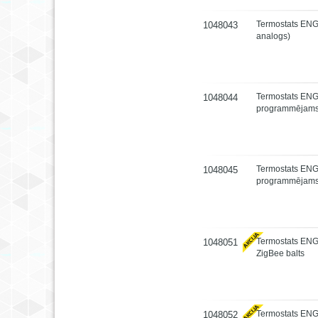
Termostats EN
1048043
analogs)
Termostats ENG
1048044
programmējam
Termostats EN
1048045
programmējam
Termostats E
1048051
ZigBee balts
Termostats EN
1048052