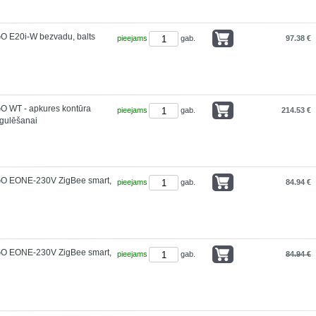
O E20i-W bezvadu, balts
pieejams
gab.
97.38 €
O WT - apkures kontūra
pieejams
gab.
214.53 €
egulēšanai
GO EONE-230V ZigBee smart,
pieejams
gab.
84.94 €
GO EONE-230V ZigBee smart,
pieejams
gab.
84.94 €