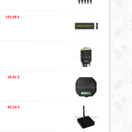
101.06 €
20.91 €
65.34 €