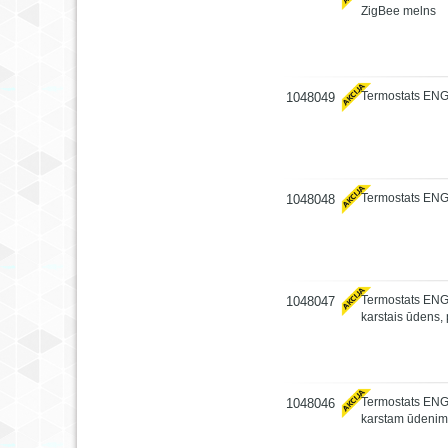
ZigBee melns
Termostats ENG
1048049
Termostats ENG
1048048
Termostats EN
1048047
karstais ūdens
Termostats EN
1048046
karstam ūdenim