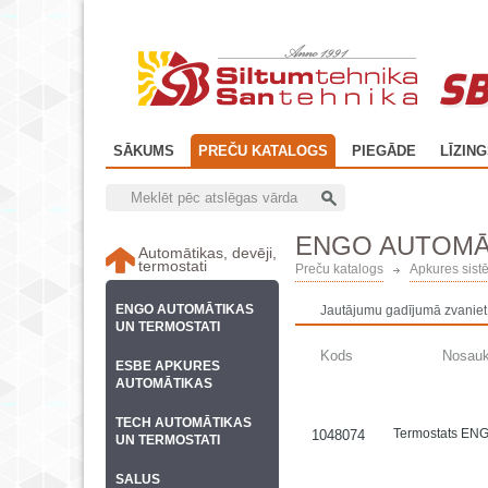
SB
SĀKUMS
PREČU KATALOGS
PIEGĀDE
LĪZIN
ENGO AUTOMĀ
Automātikas, devēji,
termostati
Preču katalogs
Apkures sist
ENGO AUTOMĀTIKAS
Jautājumu gadījumā zvaniet
UN TERMOSTATI
Kods
Nosau
ESBE APKURES
AUTOMĀTIKAS
TECH AUTOMĀTIKAS
Termostats ENG
1048074
UN TERMOSTATI
SALUS