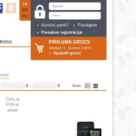
LV
EN
RU
Aizmirsi paroli?
Pieslēgties
Piesakies reģistrācijai
PIRKUMA GROZS
RVISS
Vienības:
0
Summa:
0.00 €
Apskatīt grozu
stati
€ -
€
:
Skats:
Cena ar
PVN ar
atlaidi