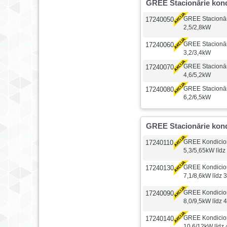
GREE Stacionārie kon
GREE Stacionār
17240050
2,5/2,8kW
GREE Stacionār
17240060
3,2/3,4kW
GREE Stacionār
17240070
4,6/5,2kW
GREE Stacionār
17240080
6,2/6,5kW
GREE Stacionārie kond
GREE Kondicio
17240110
5,3/5,65kW līdz
GREE Kondicio
17240130
7,1/8,6kW līdz 
GREE Kondicio
17240090
8,0/9,5kW līdz 
GREE Kondicio
17240140
10,6/12kW līdz 