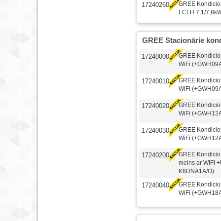
GREE Kondicioni
17240260
LCLH 7.1/7,8kW,
GREE Stacionārie kondi
GREE Kondicioni
17240000
WiFi (+GWH09
GREE Kondicioni
17240010
WiFi (+GWH09
GREE Kondicioni
17240020
WiFi (+GWH12
GREE Kondicioni
17240030
WiFi (+GWH12
GREE Kondicion
17240200
melns ar WIFI
K6DNA1A/O)
GREE Kondicioni
17240040
WiFi (+GWH18