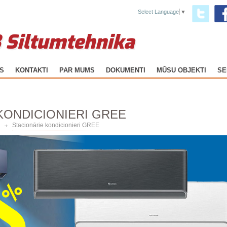
Select Language
▼
 Siltumtehnika
GS
KONTAKTI
PAR MUMS
DOKUMENTI
MŪSU OBJEKTI
SE
KONDICIONIERI GREE
Stacionārie kondicionieri GREE