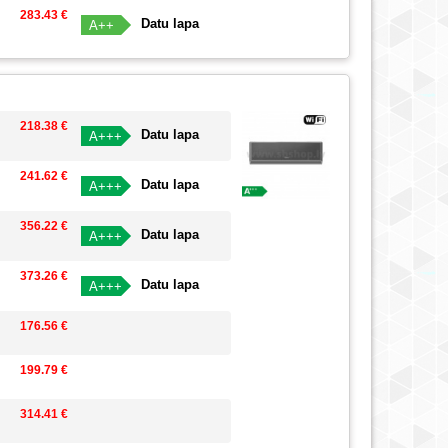
283.43 €
Datu lapa
A++
218.38 €
Datu lapa
A+++
241.62 €
Datu lapa
A+++
356.22 €
Datu lapa
A+++
373.26 €
Datu lapa
A+++
176.56 €
199.79 €
314.41 €