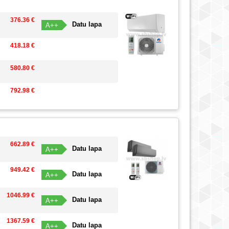
376.36 €
Datu lapa
A++
418.18 €
580.80 €
792.98 €
662.89 €
Datu lapa
A++
949.42 €
Datu lapa
A++
1046.99 €
Datu lapa
A++
1367.59 €
Datu lapa
A++