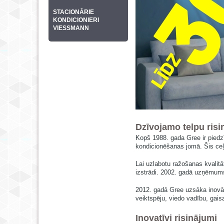
STACIONĀRIE
KONDICIONIERI
VIESSMANN
Dzīvojamo telpu ris
Kopš 1988. gada Gree ir piedz
kondicionēšanas jomā. Šis ceļš
Lai uzlabotu ražošanas kvalitā
izstrādi. 2002. gadā uzņēmum
2012. gadā Gree uzsāka inovāci
veiktspēju, viedo vadību, gai
Inovatīvi risinājumi