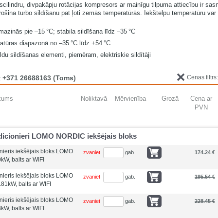
rīscilindru, divpakāpju rotācijas kompresors ar mainīgu tilpuma attiecību ir sa
šina turbo sildīšanu pat ļoti zemās temperatūrās. Iekštelpu temperatūru var uz
azinās pie –15 °C; stabila sildīšana līdz –35 °C
ratūras diapazonā no –35 °C līdz +54 °C
du sildīšanas elementi, piemēram, elektriskie sildītāji
+371 26688163
(Toms)
Cenas filtrs
:
kums
Noliktavā
Mērvienība
Grozā
Cena ar
PVN
icionieri LOMO NORDIC iekšējais bloks
ieris iekšējais bloks LOMO
zvaniet
gab.
174.24 €
W, balts ar WIFI
ieris iekšējais bloks LOMO
zvaniet
gab.
195.54 €
81kW, balts ar WIFI
ieris iekšējais bloks LOMO
zvaniet
gab.
228.45 €
W, balts ar WIFI