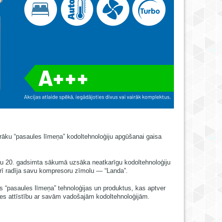
rāku “pasaules līmeņa” kodoltehnoloģiju apgūšanai gaisa
 jau 20. gadsimta sākumā uzsāka neatkarīgu kodoltehnoloģiju
rī radīja savu kompresoru zīmolu — “Landa”.
as “pasaules līmeņa” tehnoloģijas un produktus, kas aptver
ares attīstību ar savām vadošajām kodoltehnoloģijām.