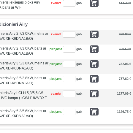
eris iekšējais bloks Airy
zvaniet
gab.
414.30 €
 balts ar WIFI
cionieri Airy
eris Airy 2,7/3,0KW, melns ar
zvaniet
gab.
698.90 €
AVCXB-K6DNA1B/O)
eris Airy 2,7/3,0KW, balts ar
pieejams
gab.
650.50 €
AVCXB-K6DNA1B/O)
eris Airy 3,5/3,8KW, melns ar
pieejams
gab.
787.95 €
AVCXD-K6DNA1A/O)
eris Airy 3,5/3,8KW, balts ar
pieejams
gab.
737.62 €
AVCXD-K6DNA1A/O)
ieris Airy LCLH 5,3/5,6kW,
zvaniet
gab.
1177.09 €
 +UVC lampa (+GWH18AVDXE-
eris Airy 5,3/5,6KW, balts ar
pieejams
gab.
1126.75 €
AVDXE-K6DNA1A/O)