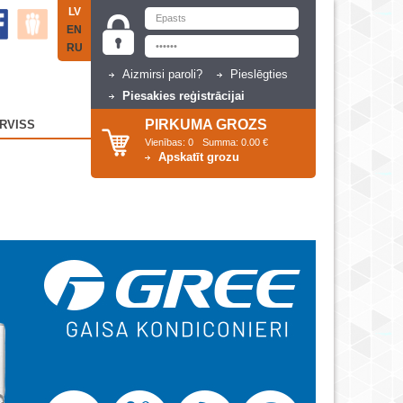
LV
EN
RU
Aizmirsi paroli?
Pieslēgties
Piesakies reģistrācijai
PIRKUMA GROZS
RVISS
Vienības:
0
Summa:
0.00 €
Apskatīt grozu