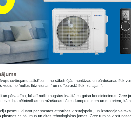
inājums
īvojis ievērojamu attīstību — no sākotnējās montāžas un pārdošanas līdz vai
 vedis no “nulles līdz vienam” un no “parastā līdz izcilajam”.
ti un pārvaldību, kā arī radītu augstas kvalitātes gaisa kondicionierus, Gree
s izveidoja pētniecības un ražošanas bāzes kompresoriem un motoriem, kā a
ju posmu, kļūstot par nozares attīstības virzītājspēku, un izstrādāja vairāk
sa plūsmas risinājumus un citas tehnoloģiskās jomas. Gree turpina virzīt noz