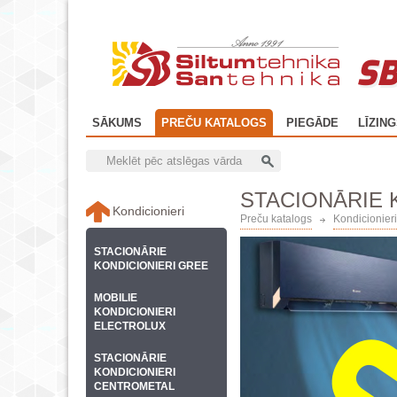
SB
SĀKUMS
PREČU KATALOGS
PIEGĀDE
LĪZIN
STACIONĀRIE 
Kondicionieri
Preču katalogs
Kondicionieri
STACIONĀRIE
KONDICIONIERI GREE
MOBILIE
KONDICIONIERI
ELECTROLUX
STACIONĀRIE
KONDICIONIERI
CENTROMETAL