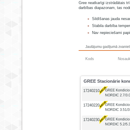
Gree neatkarīgi izstrādātais t
darbības diapazonam, tas nodro
Sildīšanas jauda nesam
Stabila darbība tempe
Nav nepieciešami papil
Jautājumu gadījumā zvaniet
Kods
Nosau
GREE Stacionārie kond
GREE Kondicion
17240210
NORDIC 2.7/3.0k
GREE Kondicion
17240220
NORDIC 3.51/3.
GREE Kondicion
17240230
NORDIC 5.2/5.3k