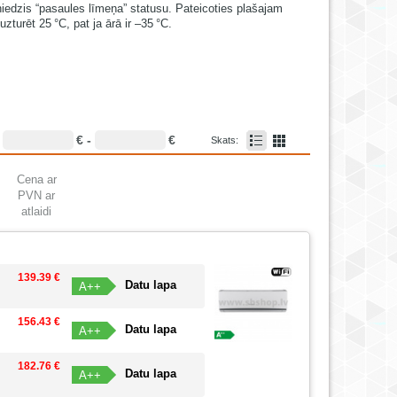
sniedzis “pasaules līmeņa” statusu. Pateicoties plašajam
turēt 25 °C, pat ja ārā ir –35 °C.
€ -
€
:
Skats:
Cena ar
PVN ar
atlaidi
139.39 €
Datu lapa
A++
156.43 €
Datu lapa
A++
182.76 €
Datu lapa
A++