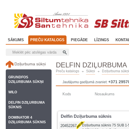
SB Sil
SĀKUMS
PREČU KATALOGS
PIEGĀDE
LĪZINGS
KONTA
DELFIN DZIĻURBUMA
Dziļurbuma sūkņi
Preču katalogs
Sūkņi
Dziļurbuma sūkņ
GRUNDFOS
+371 2957
DZIĻURBUMA SŪKŅI
Jautājumu gadījumā zvaniet:
WILO
Kods
Nosaukums
DELFIN DZIĻURBUMA
SŪKNIS
Delfin Dziļurbuma sūknis
DOMINATOR 4
DZIĻURBUMA SŪKNIS
Dziļurbuma sūknis 75 SUB 1
20452267