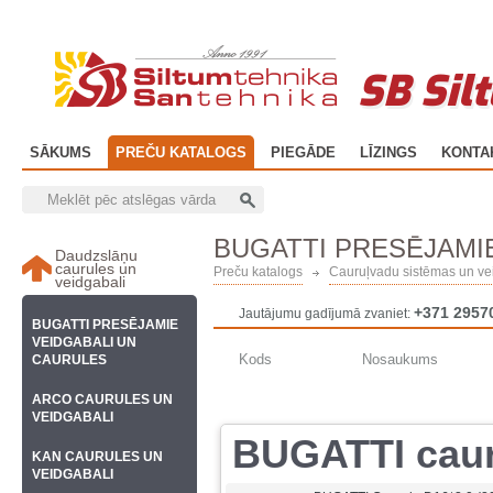
SB Sil
SĀKUMS
PREČU KATALOGS
PIEGĀDE
LĪZINGS
KONTA
BUGATTI PRESĒJAMI
Daudzslāņu
caurules un
Preču katalogs
Cauruļvadu sistēmas un ve
veidgabali
+371 2957
Jautājumu gadījumā zvaniet:
BUGATTI PRESĒJAMIE
VEIDGABALI UN
Kods
Nosaukums
CAURULES
ARCO CAURULES UN
VEIDGABALI
BUGATTI cauru
KAN CAURULES UN
VEIDGABALI