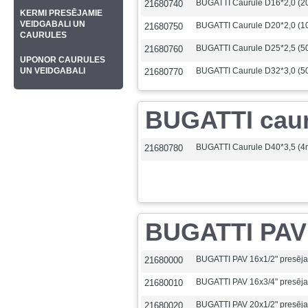
BUGATTI Caurule D16*2,0 (20
21680740
KERMI PRESĒJAMIE
VEIDGABALI UN
BUGATTI Caurule D20*2,0 (10
21680750
CAURULES
BUGATTI Caurule D25*2,5 (50m
21680760
UPONOR CAURULES
UN VEIDGABALI
BUGATTI Caurule D32*3,0 (50m
21680770
BUGATTI caur
BUGATTI Caurule D40*3,5 (4
21680780
BUGATTI PAV p
BUGATTI PAV 16x1/2" presēj
21680000
BUGATTI PAV 16x3/4" presēj
21680010
BUGATTI PAV 20x1/2" presēj
21680020