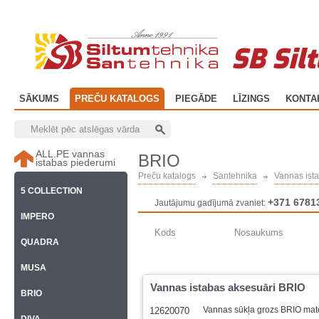
SB Sil
SĀKUMS
PREČU KATALOGS
PIEGĀDE
LĪZINGS
KONTA
ALL.PE vannas
BRIO
istabas piederumi
Preču katalogs
Santehnika
Vannas ist
5 COLLECTION
+371 6781
Jautājumu gadījumā zvaniet:
IMPERO
Kods
Nosaukums
QUADRA
MUSA
Vannas istabas aksesuāri BRIO
BRIO
Vannas sūkļa grozs BRIO mat
12620070