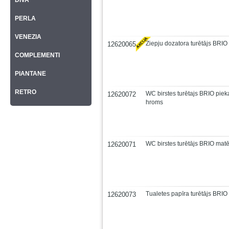
DIVA
PERLA
VENEZIA
Ziepju dozatora turētājs BRIO
12620065
COMPLEMENTI
PIANTANE
RETRO
WC birstes turētajs BRIO piek
12620072
hroms
WC birstes turētājs BRIO mat
12620071
Tualetes papīra turētājs BRIO
12620073