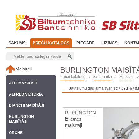
SB Sil
SĀKUMS
PREČU KATALOGS
PIEGĀDE
LĪZINGS
KONTA
BURLINGTON MAISĪTĀ
Maisītāji
Preču katalogs
Santehnika
Maisītāji
ALPI MAISĪTĀJI
+371 678
Jautājumu gadījumā zvaniet:
ALFRED VICTORIA
BIANCHI MAISĪTĀJI
BURLINGTON
BURLINGTON
izlietnes
MAISĪTĀJI
maisītāji
GROHE