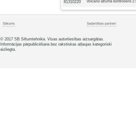
Volcano ātruma kontrolieris 2
81310220
Sākums
Sadarbības partneri
© 2017 SB Siltumtehnika. Visas autortiesības aizsargātas.
Informācijas pārpublicēšana bez rakstiskas atļaujas kategoriski
aizliegta.