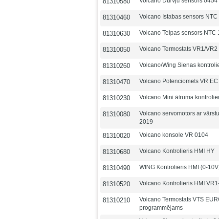
Volcano Durvju sensors 0454
81310580
Volcano Istabas sensors NTC
81310460
Volcano Telpas sensors NTC
81310630
Volcano Termostats VR1/VR2
81310050
Volcano/Wing Sienas kontroli
81310260
Volcano Potenciomets VR EC 
81310470
Volcano Mini ātruma kontrolie
81310230
Volcano servomotors ar vārs
81310080
2019
Volcano konsole VR 0104
81310020
Volcano Kontrolieris HMI HY
81310680
WING Kontrolieris HMI (0-10V
81310490
Volcano Kontrolieris HMI VR
81310520
Volcano Termostats VTS EU
81310210
programmējams