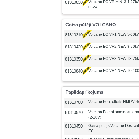
Volcano EC VR MINI 3 4-27kW
81310830
0624
Gaisa pūtēji VOLCANO
Volcano EC VR1 NEW 5-30kW 
81310310
Volcano EC VR2 NEW 8-50kW 
81310420
Volcano EC VR3 NEW 13-75kW
81310350
Volcano EC VR4 NEW 10-100k
81310840
Papildaprīkojums
Volcano Kontrolieris HMI WI
81310700
Volcano Potentiometrs ar ter
81310570
(2-10V)
Gaisa pūtējs Volcano Destrati
81310450
EC