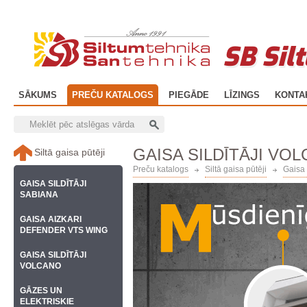
SB Sil
SĀKUMS
PREČU KATALOGS
PIEGĀDE
LĪZINGS
KONTA
GAISA SILDĪTĀJI VO
Siltā gaisa pūtēji
Preču katalogs
Siltā gaisa pūtēji
Gaisa
GAISA SILDĪTĀJI
SABIANA
GAISA AIZKARI
DEFENDER VTS WING
GAISA SILDĪTĀJI
VOLCANO
GĀZES UN
ELEKTRISKIE