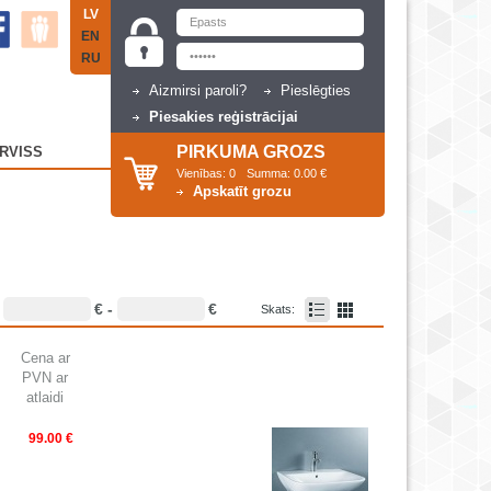
LV
EN
RU
Aizmirsi paroli?
Pieslēgties
Piesakies reģistrācijai
PIRKUMA GROZS
RVISS
Vienības:
0
Summa:
0.00 €
Apskatīt grozu
€ -
€
:
Skats:
Cena ar
PVN ar
atlaidi
99.00 €