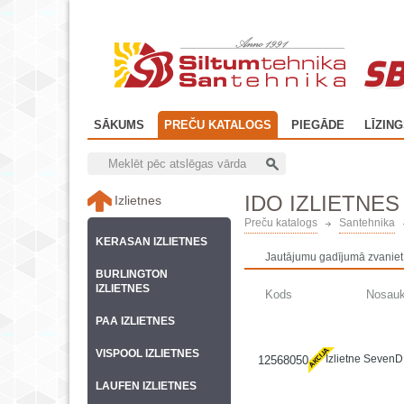
SB
SĀKUMS
PREČU KATALOGS
PIEGĀDE
LĪZIN
IDO IZLIETNES
Izlietnes
Preču katalogs
Santehnika
KERASAN IZLIETNES
Jautājumu gadījumā zvaniet
BURLINGTON
IZLIETNES
Kods
Nosau
PAA IZLIETNES
VISPOOL IZLIETNES
Izlietne SevenD
12568050
LAUFEN IZLIETNES