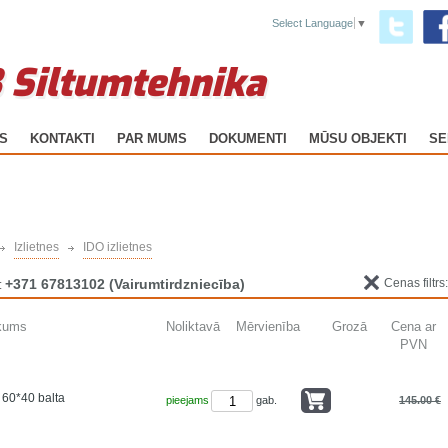
Select Language
▼
 Siltumtehnika
GS
KONTAKTI
PAR MUMS
DOKUMENTI
MŪSU OBJEKTI
SE
Izlietnes
IDO izlietnes
+371 67813102
(Vairumtirdzniecība)
Cenas filtrs
:
kums
Noliktavā
Mērvienība
Grozā
Cena ar
PVN
 60*40 balta
pieejams
gab.
145.00 €