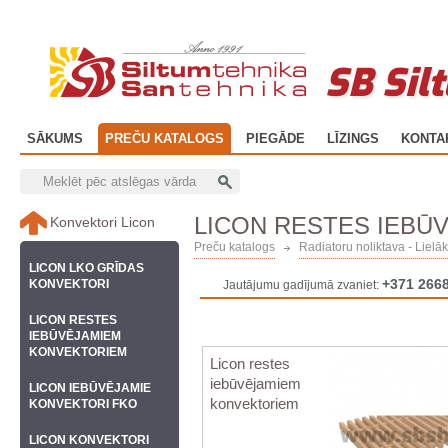
SB Sil
SĀKUMS
PREČU KATALOGS
PIEGĀDE
LĪZINGS
KONTA
LICON RESTES IEBŪ
Konvektori Licon
Preču katalogs
Radiatoru noliktava - Lielāk
LICON LKO GRĪDAS
+371 266
KONVEKTORI
Jautājumu gadījumā zvaniet:
LICON RESTES
IEBŪVĒJAMIEM
KONVEKTORIEM
Licon restes
iebūvējamiem
LICON IEBŪVĒJAMIE
konvektoriem
KONVEKTORI FKO
LICON KONVEKTORI