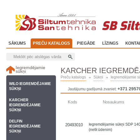
SB Sil
SĀKUMS
PREČU KATALOGS
PIEGĀDE
LĪZINGS
KONTA
Iegremdējamie
KARCHER IEGREMDĒJ
sūkņi
Preču katalogs
Sūkņi
Iegremdējamie s
WILO IEGREMDĒJAMIE
+371 2957
SŪKŅI
Jautājumu gadījumā zvaniet:
KARCHER
Kods
Nosaukums
IEGREMDĒJAMIE
SŪKŅI
DELFIN
Iegremdējamie sūkņi SDP 14
20493010
IEGREMDĒJAMIE
(netīr.ūdenim)
SŪKŅI