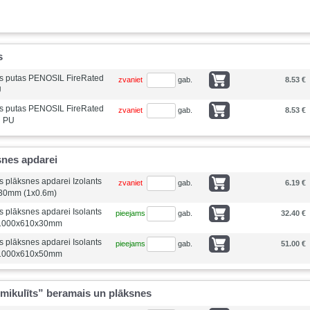
s
ās putas PENOSIL FireRated
zvaniet
gab.
8.53 €
U
ās putas PENOSIL FireRated
zvaniet
gab.
8.53 €
l PU
snes apdarei
s plāksnes apdarei Izolants
zvaniet
gab.
6.19 €
30mm (1x0.6m)
s plāksnes apdarei Isolants
pieejams
gab.
32.40 €
 1000x610x30mm
s plāksnes apdarei Isolants
pieejams
gab.
51.00 €
 1000x610x50mm
rmikulīts” beramais un plāksnes