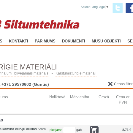
Select Language
▼
 Siltumtehnika
GS
KONTAKTI
PAR MUMS
DOKUMENTI
MŪSU OBJEKTI
SE
ĪGIE MATERIĀLI
prinājumi, blīvējamais materiāls
Karstumizturīgie materiāli
+371 29570602
(Guntis)
Cenas filtrs
:
kums
Noliktavā
Mērvienība
Grozā
Cena ar
PVN
as
ās kamīna durvju auklas 6mm
pieejams
gab.
8.71 €