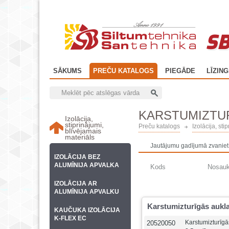
SB
SĀKUMS
PREČU KATALOGS
PIEGĀDE
LĪZIN
KARSTUMIZTUR
Izolācija,
stiprinājumi,
Preču katalogs
Izolācija, sti
blīvējamais
materiāls
Jautājumu gadījumā zvaniet
IZOLĀCIJA BEZ
ALUMĪNIJA APVALKA
Kods
Nosau
IZOLĀCIJA AR
ALUMĪNIJA APVALKU
Karstumizturīgās aukl
KAUČUKA IZOLĀCIJA
K-FLEX EC
Karstumizturīg
20520050