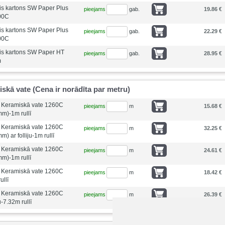
is kartons SW Paper Plus
pieejams
gab.
19.86 €
00C
is kartons SW Paper Plus
pieejams
gab.
22.29 €
00C
ais kartons SW Paper HT
pieejams
gab.
28.95 €
m
skā vate (Cena ir norādīta par metru)
ā Keramiskā vate 1260C
pieejams
m
15.68 €
m)-1m rullī
ā Keramiskā vate 1260C
pieejams
m
32.25 €
) ar folliju-1m rullī
ā Keramiskā vate 1260C
pieejams
m
24.61 €
m)-1m rullī
ā Keramiskā vate 1260C
pieejams
m
18.42 €
llī
ā Keramiskā vate 1260C
pieejams
m
26.39 €
u-7.32m rullī