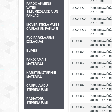
2.5m+līme
PAROC AKMENS
VATES
Karstumizturīg
20520051
SILTUMIZOLĀCIJA UN
2.5m+līme
PAKLĀJI
Karstumizturīg
20520052
2.5m+līme
ISOVER STIKLA VATES
ČAULAS UN PAKLĀJI
Karstumizturīg
20520053
2.5m+līme
PVC PĀRKLĀJUMS
Karstumizturīg
11080010
IZOLĀCIJAI
auklas 8*8 met
BLĪVES
Karstumizturīg
11080020
auklas 10*10 m
PAKOJAMAIS
Karstumizturīg
11080060
MATERIĀLS
auklas 12*12 m
KARSTUMIZTURĪGIE
Karstumizturīg
11080066
MATERIĀLI
auklas 14*14 m
Karstumizturīg
11080040
CAURUĻVADU
auklas 15*15 m
STIPRINĀJUMI
Karstumizturīg
11080030
RADIATORU
auklas 16*16 m
STIPRINĀJUMI
Karstumizturīg
11080050
auklas 18*18 m