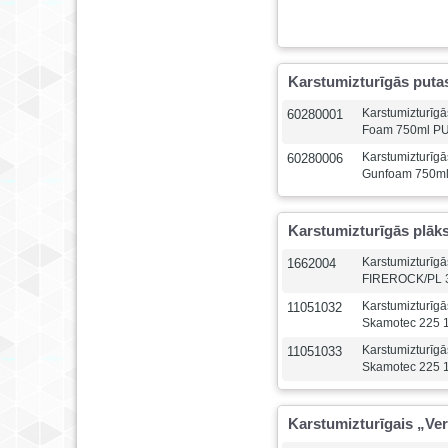
Karstumizturīgās puta
Karstumizturīg
60280001
Foam 750ml P
Karstumizturīg
60280006
Gunfoam 750m
Karstumizturīgās plāk
Karstumizturīgā
1662004
FIREROCK/PL 
Karstumizturīgā
11051032
Skamotec 225
Karstumizturīgā
11051033
Skamotec 225
Karstumizturīgais „Ve