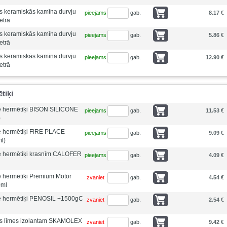
ās keramiskās kamīna durvju
pieejams
gab.
8.17 €
etrā
ās keramiskās kamīna durvju
pieejams
gab.
5.86 €
etrā
ās keramiskās kamīna durvju
pieejams
gab.
12.90 €
etrā
tiķi
ie hermētiķi BISON SILICONE
pieejams
gab.
11.53 €
)
ie hermētiķi FIRE PLACE
pieejams
gab.
9.09 €
l)
ie hermētiķi krasnīm CALOFER
pieejams
gab.
4.09 €
e hermētiķi Premium Motor
zvaniet
gab.
4.54 €
0ml
ie hermētiķi PENOSIL +1500gC
zvaniet
gab.
2.54 €
ās līmes izolantam SKAMOLEX
zvaniet
gab.
9.42 €