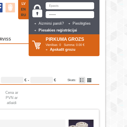
LV
EN
RU
Aizmirsi paroli?
Pieslēgties
Piesakies reģistrācijai
PIRKUMA GROZS
RVISS
Vienības:
0
Summa:
0.00 €
Apskatīt grozu
€ -
€
:
Skats:
Cena ar
PVN ar
atlaidi