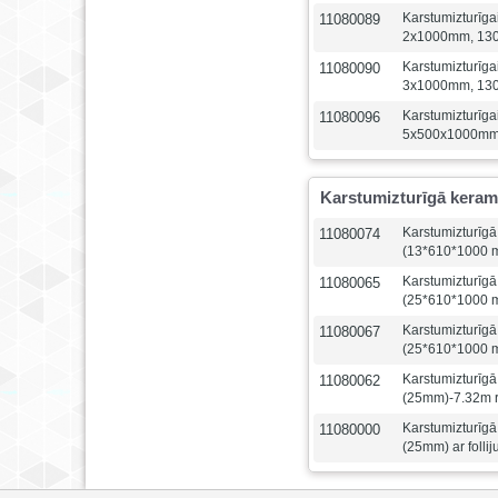
Karstumizturīga
11080089
2x1000mm, 13
Karstumizturīga
11080090
3x1000mm, 13
Karstumizturīg
11080096
5x500x1000m
Karstumizturīgā kerami
Karstumizturīg
11080074
(13*610*1000 m
Karstumizturīg
11080065
(25*610*1000 mm
Karstumizturīg
11080067
(25*610*1000 m
Karstumizturīg
11080062
(25mm)-7.32m ru
Karstumizturīg
11080000
(25mm) ar follij