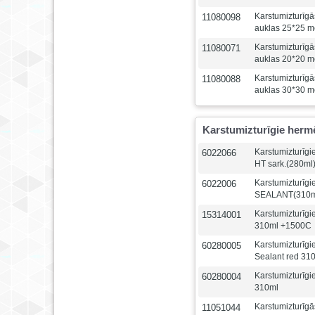
Karstumizturīg
11080098
auklas 25*25 m
Karstumizturīg
11080071
auklas 20*20 m
Karstumizturīg
11080088
auklas 30*30 m
Karstumizturīgie hermē
Karstumizturīg
6022066
HT sark.(280ml
Karstumizturīg
6022006
SEALANT(310m
Karstumizturīg
15314001
310ml +1500C
Karstumizturīgi
60280005
Sealant red 31
Karstumizturīg
60280004
310ml
Karstumizturīg
11051044