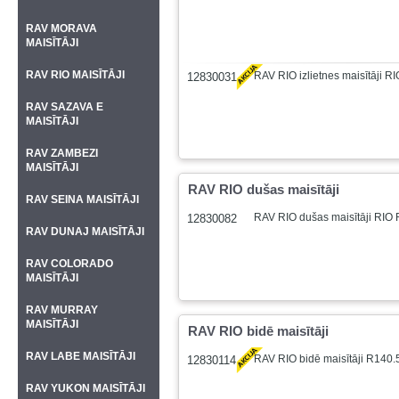
RAV MORAVA
MAISĪTĀJI
RAV RIO MAISĪTĀJI
RAV RIO izlietnes maisītāji R
12830031
RAV SAZAVA E
MAISĪTĀJI
RAV ZAMBEZI
MAISĪTĀJI
RAV RIO dušas maisītāji
RAV SEINA MAISĪTĀJI
RAV RIO dušas maisītāji RIO
12830082
RAV DUNAJ MAISĪTĀJI
RAV COLORADO
MAISĪTĀJI
RAV MURRAY
MAISĪTĀJI
RAV RIO bidē maisītāji
RAV LABE MAISĪTĀJI
RAV RIO bidē maisītāji R140.
12830114
RAV YUKON MAISĪTĀJI