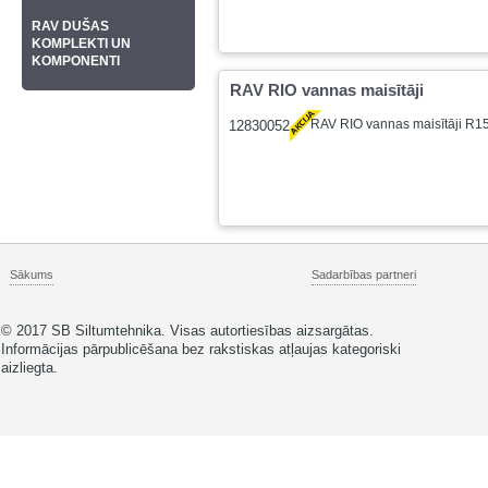
RAV DUŠAS
KOMPLEKTI UN
KOMPONENTI
RAV RIO vannas maisītāji
RAV RIO vannas maisītāji R1
12830052
Sākums
Sadarbības partneri
© 2017 SB Siltumtehnika. Visas autortiesības aizsargātas.
Informācijas pārpublicēšana bez rakstiskas atļaujas kategoriski
aizliegta.