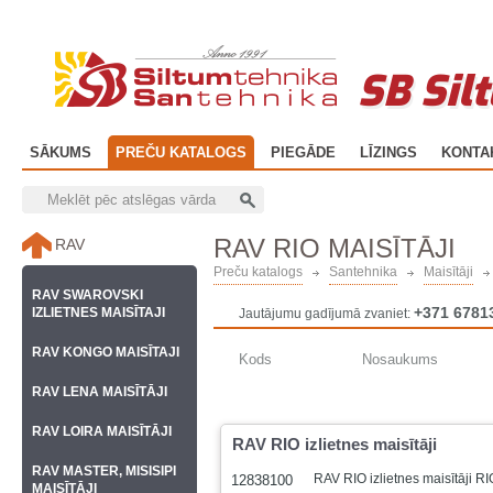
SB Sil
SĀKUMS
PREČU KATALOGS
PIEGĀDE
LĪZINGS
KONTA
RAV RIO MAISĪTĀJI
RAV
Preču katalogs
Santehnika
Maisītāji
RAV SWAROVSKI
+371 6781
IZLIETNES MAISĪTAJI
Jautājumu gadījumā zvaniet:
RAV KONGO MAISĪTAJI
Kods
Nosaukums
RAV LENA MAISĪTĀJI
RAV LOIRA MAISĪTĀJI
RAV RIO izlietnes maisītāji
RAV MASTER, MISISIPI
RAV RIO izlietnes maisītāji R
12838100
MAISĪTĀJI