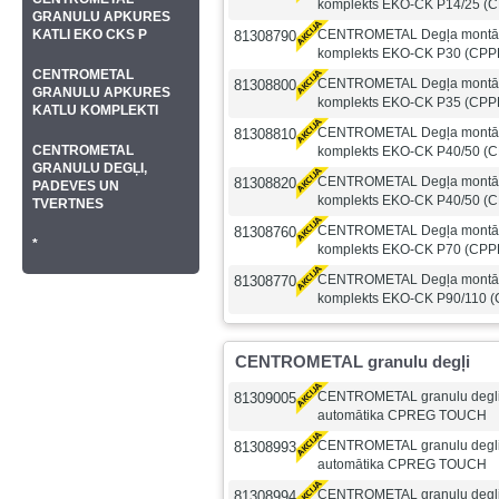
komplekts EKO-CK P14/25 (
GRANULU APKURES
KATLI EKO CKS P
CENTROMETAL Degļa montāž
81308790
komplekts EKO-CK P30 (CPP
CENTROMETAL
CENTROMETAL Degļa montāž
81308800
GRANULU APKURES
komplekts EKO-CK P35 (CPP
KATLU KOMPLEKTI
CENTROMETAL Degļa montāž
81308810
CENTROMETAL
komplekts EKO-CK P40/50 (
GRANULU DEGĻI,
CENTROMETAL Degļa montāž
81308820
PADEVES UN
komplekts EKO-CK P40/50 (
TVERTNES
CENTROMETAL Degļa montāž
81308760
*
komplekts EKO-CK P70 (CPP
CENTROMETAL Degļa montāž
81308770
komplekts EKO-CK P90/110 
CENTROMETAL granulu degļi
CENTROMETAL granulu degli
81309005
automātika CPREG TOUCH
CENTROMETAL granulu degli
81308993
automātika CPREG TOUCH
CENTROMETAL granulu degli
81308994