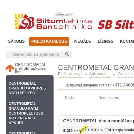
SB Sil
SĀKUMS
PREČU KATALOGS
PIEGĀDE
LĪZINGS
KONTA
CENTROMETAL
CENTROMETAL GRANU
granulu apkures
katli
Preču katalogs
Apkures katli
Centromet
CENTROMETAL
+371 2668
Jautājumu gadījumā zvaniet:
GRANULU APKURES
KATLI PEL-TEC
Kods
Nosaukums
CENTROMETAL
GRANULU KATLI
CENTROPELET ZVB
AR CENTRĀLO
CENTROMETAL degļa montāžas p
APKURI
CENTROMETAL Degļa montāž
81308780
CENTROMETAL