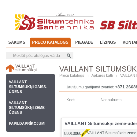
SB Sil
SĀKUMS
PREČU KATALOGS
PIEGĀDE
LĪZINGS
KONTA
VAILLANT
VAILLANT SILTUMSŪ
siltumsūkņi
Preču katalogs
Apkures katli
VAILLANT 
VAILLANT
+371 2668
SILTUMSŪKŅI GAISS-
Jautājumu gadījumā zvaniet:
ŪDENS
Kods
Nosaukums
VAILLANT
SILTUMSŪKŅI ZEME-
ŪDENS
VAILLANT Siltumsūkņi zeme-ūde
PAPILDAPRĪKOJUMI
VAILLANT Siltumsūknis zeme
88010060