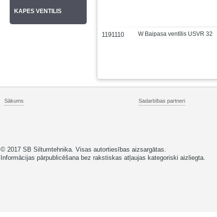
KAPES VENTILIS
W Baipasa ventīlis USVR 32
1191110
Sākums
Sadarbības partneri
© 2017 SB Siltumtehnika. Visas autortiesības aizsargātas.
Informācijas pārpublicēšana bez rakstiskas atļaujas kategoriski aizliegta.