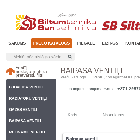
SB Sil
SĀKUMS
PREČU KATALOGS
PIEGĀDE
LĪZINGS
KONTA
Ventīļi,
BAIPASA VENTIĻI
noslēgarmatūra,
pretvārsti, filtri
Preču katalogs
Ventīļi, noslēgarmatūra, pretvā
LODVEIDA VENTĪĻI
+371 2957
Jautājumu gadījumā zvaniet:
RADIATORU VENTIĻI
GĀZES VENTĪĻI
Kods
Nosaukums
BAIPASA VENTIĻI
METINĀMIE VENTIĻI
Baipasa ventiļi