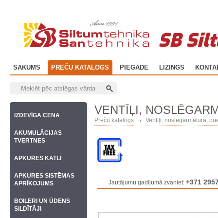
SB Sil
SĀKUMS
PREČU KATALOGS
PIEGĀDE
LĪZINGS
KONTA
VENTĪĻI, NOSLĒGARM
IZDEVĪGA CENA
Preču katalogs
Ventīļi, noslēgarmatūra, pretvā
AKUMULĀCIJAS
TVERTNES
APKURES KATLI
APKURES SISTĒMAS
+371 295
Jautājumu gadījumā zvaniet:
APRĪKOJUMS
BOILERI UN ŪDENS
SILDĪTĀJI