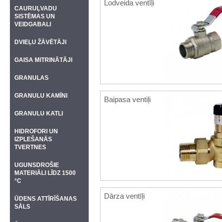
Lodveida ventīļi
CAURUĻVADU
SISTĒMAS UN
VEIDGABALI
DVIEĻU ŽĀVĒTĀJI
GAISA MITRINĀTĀJI
GRANULAS
GRANULU KAMĪNI
Baipasa ventiļi
GRANULU KATLI
HIDROFORI UN
IZPLEŠANĀS
TVERTNES
UGUNSDROŠIE
MATERIĀLI LĪDZ 1500
°C
Dārza ventīļi
ŪDENS ATTĪRĪŠANAS
SĀLS