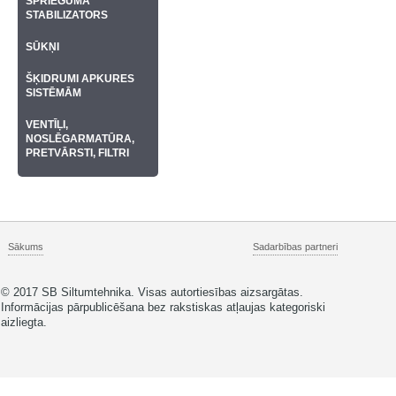
SPRIEGUMA
STABILIZATORS
SŪKŅI
ŠĶIDRUMI APKURES
SISTĒMĀM
VENTĪĻI,
NOSLĒGARMATŪRA,
PRETVĀRSTI, FILTRI
Sākums
Sadarbības partneri
© 2017 SB Siltumtehnika. Visas autortiesības aizsargātas.
Informācijas pārpublicēšana bez rakstiskas atļaujas kategoriski
aizliegta.