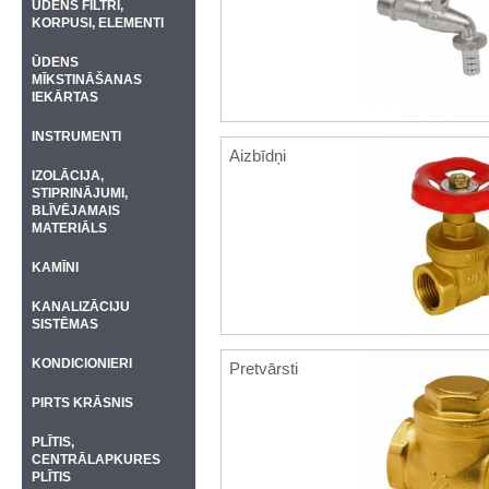
ŪDENS FILTRI,
KORPUSI, ELEMENTI
ŪDENS
MĪKSTINĀŠANAS
IEKĀRTAS
INSTRUMENTI
Aizbīdņi
IZOLĀCIJA,
STIPRINĀJUMI,
BLĪVĒJAMAIS
MATERIĀLS
KAMĪNI
KANALIZĀCIJU
SISTĒMAS
KONDICIONIERI
Pretvārsti
PIRTS KRĀSNIS
PLĪTIS,
CENTRĀLAPKURES
PLĪTIS