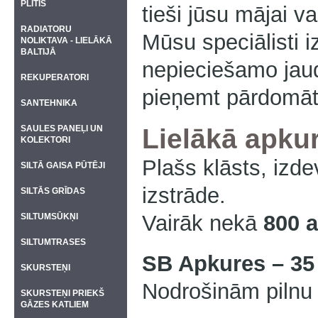
PLĪTIS
tieši jūsu mājai 
RADIATORU
Mūsu speciālisti 
NOLIKTAVA - LIELĀKĀ
BALTIJĀ
nepieciešamo jaud
REKUPERATORI
pieņemt pārdomāt
SANTEHNIKA
SAULES PANEĻI UN
Lielākā apkur
KOLEKTORI
Plašs klāsts, izd
SILTĀ GAISA PŪTĒJI
izstrāde.
SILTĀS GRĪDAS
Vairāk nekā
800 a
SILTUMSŪKŅI
SILTUMTRASES
SB Apkures – 35
SKURSTEŅI
Nodrošinām pilnu 
SKURSTEŅI PRIEKŠ
GĀZES KATLIEM