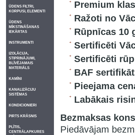
Premium klase
ŪDENS FILTRI,
KORPUSI, ELEMENTI
Ražoti no Vāc
ŪDENS
MĪKSTINĀŠANAS
Rūpnīcas 10 g
IEKĀRTAS
Sertificēti Vāc
INSTRUMENTI
IZOLĀCIJA,
Sertificēti rū
STIPRINĀJUMI,
BLĪVĒJAMAIS
MATERIĀLS
BAF sertifikā
KAMĪNI
Pieejama cen
KANALIZĀCIJU
SISTĒMAS
Labākais risi
KONDICIONIERI
Bezmaksas konsu
PIRTS KRĀSNIS
Piedāvājam bezmak
PLĪTIS,
CENTRĀLAPKURES