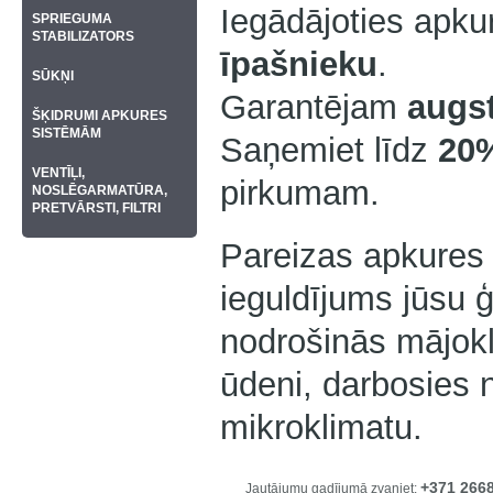
Iegādājoties apkur
SPRIEGUMA
STABILIZATORS
īpašnieku
.
SŪKŅI
Garantējam
augst
ŠĶIDRUMI APKURES
SISTĒMĀM
Saņemiet līdz
20%
VENTĪĻI,
pirkumam.
NOSLĒGARMATŪRA,
PRETVĀRSTI, FILTRI
Pareizas apkures i
ieguldījums jūsu ģ
nodrošinās mājokl
ūdeni, darbosies n
mikroklimatu.
+371 266
Jautājumu gadījumā zvaniet: