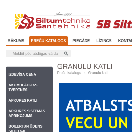
SB Sil
SĀKUMS
PREČU KATALOGS
PIEGĀDE
LĪZINGS
KONTA
GRANULU KATLI
Preču katalogs
Granulu katli
IZDEVĪGA CENA
AKUMULĀCIJAS
TVERTNES
APKURES KATLI
APKURES SISTĒMAS
APRĪKOJUMS
BOILERI UN ŪDENS
SILDĪTĀJI