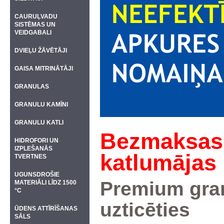
CAURUĻVADU
SISTĒMAS UN
VEIDGABALI
DVIEĻU ŽĀVĒTĀJI
GAISA MITRINĀTĀJI
GRANULAS
GRANULU KAMĪNI
GRANULU KATLI
Bezmaksas 
HIDROFORI UN
IZPLEŠANĀS
katlumājas 
TVERTNES
UGUNSDROŠIE
Premium granu
MATERIĀLI LĪDZ 1500
°C
uzticēties
ŪDENS ATTĪRĪŠANAS
SĀLS