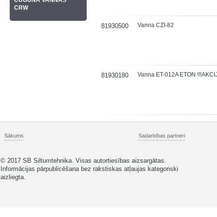
ČUGUNA VANNAS
CRW
Vanna CZI-82
81930500
Vanna ET-012A ETON !!!AKCIJ
81930180
Sākums
Sadarbības partneri
© 2017 SB Siltumtehnika. Visas autortiesības aizsargātas.
Informācijas pārpublicēšana bez rakstiskas atļaujas kategoriski
aizliegta.