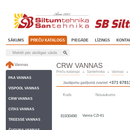
SB Sil
SĀKUMS
PREČU KATALOGS
PIEGĀDE
LĪZINGS
KONTA
CRW VANNAS
Vannas
Preču katalogs
Santehnika
Vannas
PAA VANNAS
+371 6781
Jautājumu gadījumā zvaniet:
VISPOOL VANNAS
Kods
Nosaukums
CRW VANNAS
CITAS VANNAS
Vanna CZI-81
81930490
TREESSE VANNAS