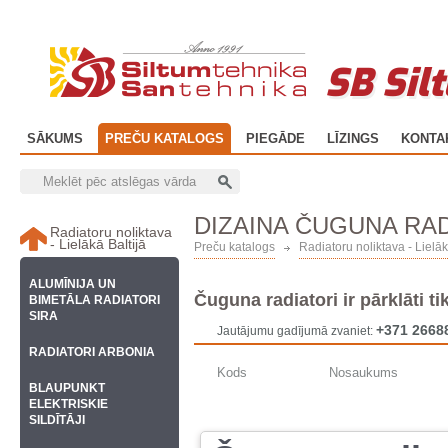
SB Sil
SĀKUMS
PREČU KATALOGS
PIEGĀDE
LĪZINGS
KONTA
DIZAINA ČUGUNA RA
Radiatoru noliktava
- Lielākā Baltijā
Preču katalogs
Radiatoru noliktava - Lielāk
ALUMĪNIJA UN
Čuguna radiatori ir pārklāti ti
BIMETĀLA RADIATORI
SIRA
+371 2668
Jautājumu gadījumā zvaniet:
RADIATORI ARBONIA
Kods
Nosaukums
BLAUPUNKT
ELEKTRISKIE
SILDĪTĀJI