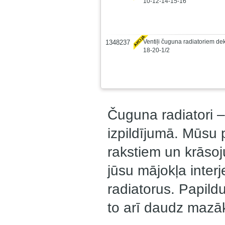
10-12-14-15-16
Ventiļi čuguna radiatoriem deko
1348237
18-20-1/2
Čuguna radiatori 
izpildījumā. Mūsu 
rakstiem un krāsoju
jūsu mājokļa inter
radiatorus. Papildu
to arī daudz mazāk