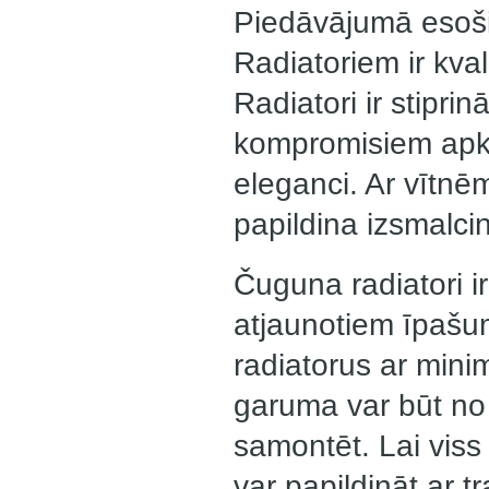
Piedāvājumā esošie
Radiatoriem ir kval
Radiatori ir stipri
kompromisiem apkur
eleganci. Ar vītnēm 
papildina izsmalcin
Čuguna radiatori ir
atjaunotiem īpašum
radiatorus ar mini
garuma var būt no 
samontēt. Lai viss
var papildināt ar t