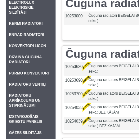
Čuguna radia
ELECTROLUX
ELEKTRISKIE
SILDĪTĀJI
Čuguna radiatori BEIGELAI B
10253000
sekc.)
KERMI RADIATORI
ENRAD RADIATORI
KONVEKTORI LICON
Čuguna radia
DIZAINA ČUGUNA
RADIATORI
Čuguna radiators BEIGELAI 
10253620
sekc.)
PURMO KONVEKTORI
Čuguna radiators BEIGELAI 
10253690
RADIATORU VENTIĻI
sekc.)
Čuguna radiators BEIGELAI 
10253700
RADIATORU
sekc.)
APRĪKOJUMS UN
STIPRINĀJUMI
Čuguna radiators BEIGELAI 
10254038
sekc.)BEZ KĀJĀM
IZSTAROJOŠAIS
Čuguna radiators BEIGELAI 
10254039
GRIESTU PANELIS
sekc.) BEZ KĀJĀM
GĀZES SILDĪTĀJS