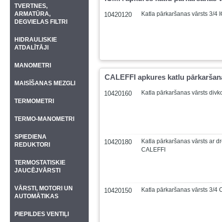
TVERTNES,
ARMATŪRA,
Katla pārkaršanas vārsts 3/4
10420120
DEGVIELAS FILTRI
HIDRAULISKIE
ATDALĪTĀJI
MANOMETRI
CALEFFI apkures katlu pārkaršana
MAISĪŠANAS MEZGLI
Katla pārkaršanas vārsts div
10420160
TERMOMETRI
TERMO-MANOMETRI
SPIEDIENA
Katla pārkaršanas vārsts ar d
10420180
REDUKTORI
CALEFFI
TERMOSTATISKIE
JAUCĒJVĀRSTI
VĀRSTI, MOTORI UN
Katla pārkaršanas vārsts 3/4
10420150
AUTOMĀTIKAS
PIEPILDES VENTIĻI