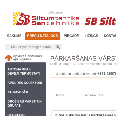
SB Sil
SĀKUMS
PREČU KATALOGS
PIEGĀDE
LĪZINGS
KONTA
Apkures sistēmas
PĀRKARŠANAS VĀRS
aprīkojums
Preču katalogs
Apkures sistēmas aprīkoju
AUTOMĀTIKAS,
+371 2957
DEVĒJI, TERMOSTATI
Jautājumu gadījumā zvaniet:
APKURES KOLEKTORI
ATGAISOTĀJI
Kods
Nosaukums
DROŠĪBAS VĀRSTI UN
GRUPAS
ICMA apkures katlu pārkaršanas v
DEGVIELAS