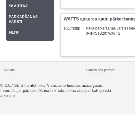
SKAITĪTĀJI
PĀRKARŠANAS
WATTS apkures katlu pārkaršanas
VĀRSTI
Katla pārkaršanas vārsts Hon
10420080
FILTRI
3/4N(STS20) WATTS
Sākums
Sadarbības partneri
© 2017 SB Siltumtehnika. Visas autortiesības aizsargātas.
Informācijas pārpublicēšana bez rakstiskas atļaujas kategoriski
aizliegta.