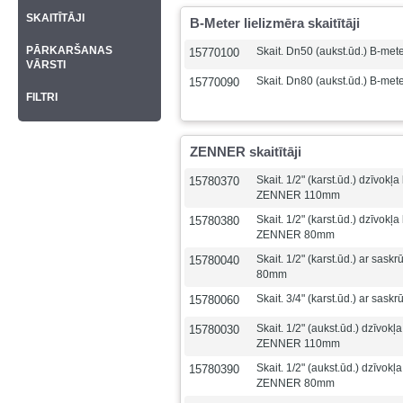
SKAITĪTĀJI
B-Meter lielizmēra skaitītāji
PĀRKARŠANAS
Skait. Dn50 (aukst.ūd.) B-met
15770100
VĀRSTI
Skait. Dn80 (aukst.ūd.) B-met
15770090
FILTRI
ZENNER skaitītāji
Skait. 1/2" (karst.ūd.) dzīvok
15780370
ZENNER 110mm
Skait. 1/2" (karst.ūd.) dzīvok
15780380
ZENNER 80mm
Skait. 1/2" (karst.ūd.) ar sa
15780040
80mm
Skait. 3/4" (karst.ūd.) ar sa
15780060
Skait. 1/2" (aukst.ūd.) dzīvok
15780030
ZENNER 110mm
Skait. 1/2" (aukst.ūd.) dzīvok
15780390
ZENNER 80mm