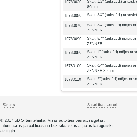
Skait. 1/2" (aukst.ūd.) ar s
15780020
80mm
Skait. 3/4" (aukst.ūd.) ar s
15780050
Skait. 3/4" (aukst.ūd) mājas 
15780070
ZENNER
Skait. 5/4" (aukst.ūd) mājas 
15780090
ZENNER
Skait. 1" (aukst.ūd) mājas ar
15780080
ZENNER
Skait. 6/4" (aukst.ūd) mājas 
15780100
ZENNER 80mm
Skait. 2"(aukst.ūd) mājas ar 
15780110
ZENNER
Sākums
Sadarbības partneri
© 2017 SB Siltumtehnika. Visas autortiesības aizsargātas.
Informācijas pārpublicēšana bez rakstiskas atļaujas kategoriski
aizliegta.