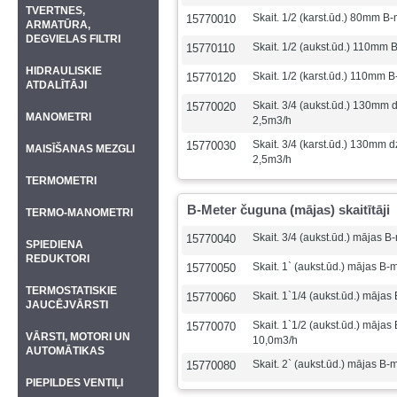
TVERTNES,
Skait. 1/2 (karst.ūd.) 80mm B
15770010
ARMATŪRA,
DEGVIELAS FILTRI
Skait. 1/2 (aukst.ūd.) 110mm 
15770110
HIDRAULISKIE
Skait. 1/2 (karst.ūd.) 110mm 
15770120
ATDALĪTĀJI
Skait. 3/4 (aukst.ūd.) 130mm 
15770020
MANOMETRI
2,5m3/h
Skait. 3/4 (karst.ūd.) 130mm 
15770030
MAISĪŠANAS MEZGLI
2,5m3/h
TERMOMETRI
B-Meter čuguna (mājas) skaitītāji
TERMO-MANOMETRI
Skait. 3/4 (aukst.ūd.) mājas B
15770040
SPIEDIENA
REDUKTORI
Skait. 1` (aukst.ūd.) mājas B-
15770050
TERMOSTATISKIE
Skait. 1`1/4 (aukst.ūd.) māja
15770060
JAUCĒJVĀRSTI
Skait. 1`1/2 (aukst.ūd.) mājas
15770070
VĀRSTI, MOTORI UN
10,0m3/h
AUTOMĀTIKAS
Skait. 2` (aukst.ūd.) mājas B
15770080
PIEPILDES VENTIĻI