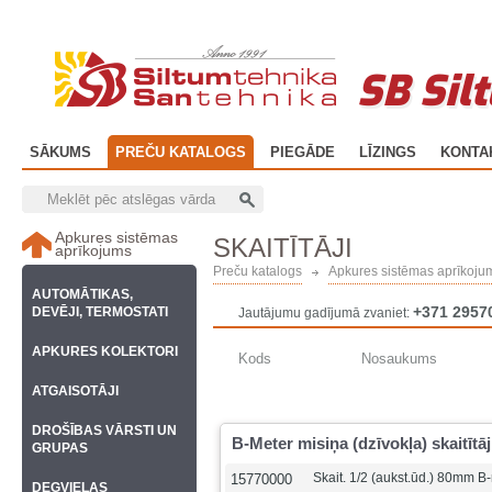
SB Sil
SĀKUMS
PREČU KATALOGS
PIEGĀDE
LĪZINGS
KONTA
Apkures sistēmas
SKAITĪTĀJI
aprīkojums
Preču katalogs
Apkures sistēmas aprīkoju
AUTOMĀTIKAS,
+371 2957
DEVĒJI, TERMOSTATI
Jautājumu gadījumā zvaniet:
APKURES KOLEKTORI
Kods
Nosaukums
ATGAISOTĀJI
DROŠĪBAS VĀRSTI UN
B-Meter misiņa (dzīvokļa) skaitītāj
GRUPAS
Skait. 1/2 (aukst.ūd.) 80mm B
15770000
DEGVIELAS