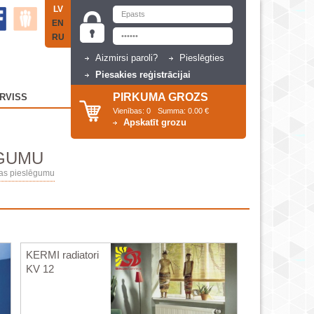
LV
EN
RU
Aizmirsi paroli?
Pieslēgties
Piesakies reģistrācijai
PIRKUMA GROZS
RVISS
Vienības:
0
Summa:
0.00 €
Apskatīt grozu
ĒGUMU
šas pieslēgumu
KERMI radiatori
KV 12