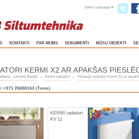
Select Language
▼
 Siltumtehnika
GS
KONTAKTI
PAR MUMS
DOKUMENTI
MŪSU OBJEKTI
SE
ATORI KERMI X2 AR APAKŠAS PIESL
iktava - Lielākā Baltijā
Kermi radiatori
Tērauda radiatori Kermi X2 ar apak
+371 26688163
(Toms)
t:
KERMI radiatori
KV 11