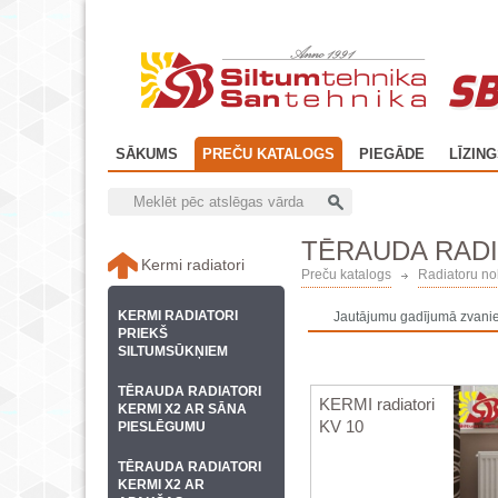
SB
SĀKUMS
PREČU KATALOGS
PIEGĀDE
LĪZIN
TĒRAUDA RADI
Kermi radiatori
Preču katalogs
Radiatoru nol
KERMI RADIATORI
Jautājumu gadījumā zvanie
PRIEKŠ
SILTUMSŪKŅIEM
TĒRAUDA RADIATORI
KERMI radiatori
KERMI X2 AR SĀNA
KV 10
PIESLĒGUMU
TĒRAUDA RADIATORI
KERMI X2 AR