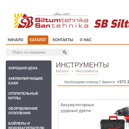
SB Sil
НАЧАЛО
КАТАЛОГ
КОНТАКТЫ
О НАС
ИНСТРУМЕНТЫ
ХОРОШАЯ ЦЕНА
Каталог
Инструменты
АККУМУЛИРУЮЩИЕ
+371 
Необходима помощь? Званите:
БАКИ
OТОПИТЕЛЬНЫЕ
КОТЛЫ
Аккумуляторные
ОБОРУДОВАНИЕ
ударные дрели
ОТОПЛЕНИЯ
БОЙЛЕРЫ И
ВОДОНАГРЕВАТЕЛИ