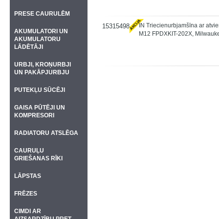
PRESE CAURULĒM
IN Triecienurbjamšīna ar atvie
15315498
AKUMULATORI UN
M12 FPDXKIT-202X, Milwauk
AKUMULATORU
LĀDĒTĀJI
URBJI, KROŅURBJI
UN PAKĀPJURBJU
PUTEKĻU SŪCĒJI
GAISA PŪTĒJI UN
KOMPRESORI
RADIATORU ATSLĒGA
CAURUĻU
GRIEŠANAS RĪKI
LĀPSTAS
FRĒZES
CIMDI AR