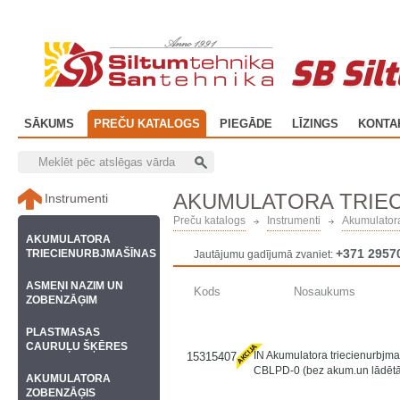
SB Sil
SĀKUMS
PREČU KATALOGS
PIEGĀDE
LĪZINGS
KONTA
AKUMULATORA TRIE
Instrumenti
Preču katalogs
Instrumenti
Akumulatora
AKUMULATORA
+371 2957
TRIECIENURBJMAŠĪNAS
Jautājumu gadījumā zvaniet:
ASMEŅI NAZIM UN
Kods
Nosaukums
ZOBENZĀĢIM
PLASTMASAS
CAURUĻU ŠĶĒRES
IN Akumulatora triecienurbjm
15315407
CBLPD-0 (bez akum.un lādētā
AKUMULATORA
ZOBENZĀĢIS