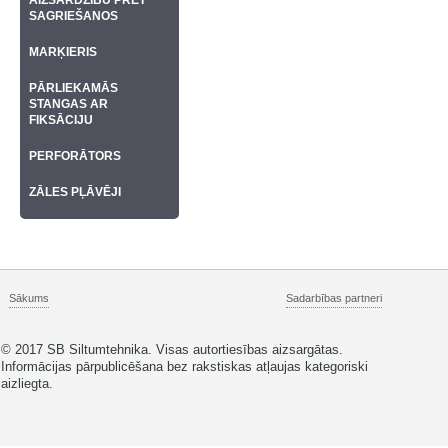
AIZSARDZĪBU PRET
SAGRIEŠANOS
MARĶIERIS
PĀRLIEKAMĀS
STANGAS AR
FIKSĀCIJU
PERFORĀTORS
ZĀLES PĻĀVĒJI
Sākums
Sadarbības partneri
© 2017 SB Siltumtehnika. Visas autortiesības aizsargātas.
Informācijas pārpublicēšana bez rakstiskas atļaujas kategoriski
aizliegta.