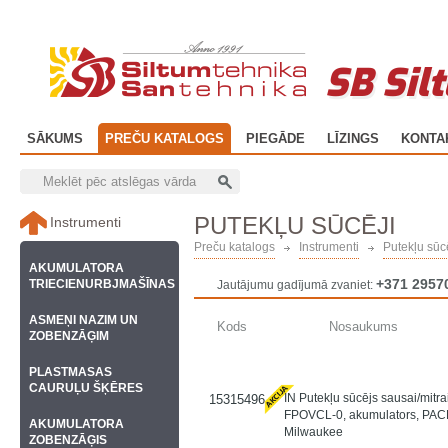
SB Sil
SĀKUMS
PREČU KATALOGS
PIEGĀDE
LĪZINGS
KONTA
PUTEKĻU SŪCĒJI
Instrumenti
Preču katalogs
Instrumenti
Putekļu sūc
AKUMULATORA
+371 2957
TRIECIENURBJMAŠĪNAS
Jautājumu gadījumā zvaniet:
ASMEŅI NAZIM UN
Kods
Nosaukums
ZOBENZĀĢIM
PLASTMASAS
CAURUĻU ŠĶĒRES
IN Putekļu sūcējs sausai/mitr
15315496
FPOVCL-0, akumulators, PA
AKUMULATORA
Milwaukee
ZOBENZĀĢIS