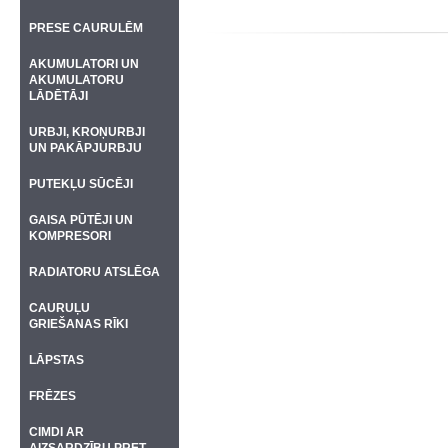
PRESE CAURULĒM
AKUMULATORI UN
AKUMULATORU
LĀDĒTĀJI
URBJI, KROŅURBJI
UN PAKĀPJURBJU
PUTEKĻU SŪCĒJI
GAISA PŪTĒJI UN
KOMPRESORI
RADIATORU ATSLĒGA
CAURUĻU
GRIEŠANAS RĪKI
LĀPSTAS
FRĒZES
CIMDI AR