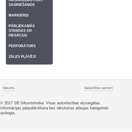
AIZSARDZĪBU PRET
SAGRIEŠANOS
MARĶIERIS
PĀRLIEKAMĀS
STANGAS AR
FIKSĀCIJU
PERFORĀTORS
ZĀLES PĻĀVĒJI
Sākums
Sadarbības partneri
© 2017 SB Siltumtehnika. Visas autortiesības aizsargātas.
Informācijas pārpublicēšana bez rakstiskas atļaujas kategoriski
aizliegta.