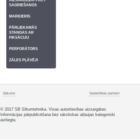
AIZSARDZĪBU PRET
SAGRIEŠANOS
MARĶIERIS
PĀRLIEKAMĀS
STANGAS AR
FIKSĀCIJU
PERFORĀTORS
ZĀLES PĻĀVĒJI
Sākums
Sadarbības partneri
© 2017 SB Siltumtehnika. Visas autortiesības aizsargātas.
Informācijas pārpublicēšana bez rakstiskas atļaujas kategoriski
aizliegta.