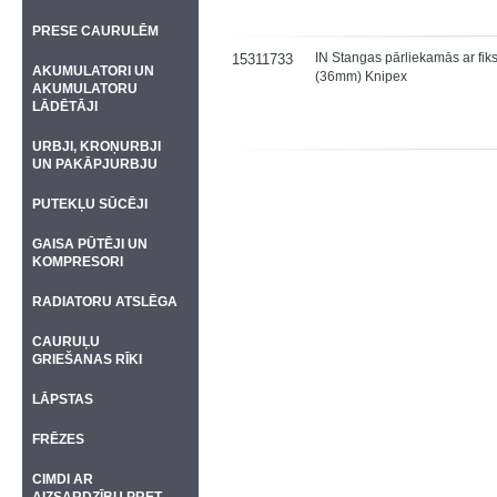
PRESE CAURULĒM
IN Stangas pārliekamās ar fi
15311733
AKUMULATORI UN
(36mm) Knipex
AKUMULATORU
LĀDĒTĀJI
URBJI, KROŅURBJI
UN PAKĀPJURBJU
PUTEKĻU SŪCĒJI
GAISA PŪTĒJI UN
KOMPRESORI
RADIATORU ATSLĒGA
CAURUĻU
GRIEŠANAS RĪKI
LĀPSTAS
FRĒZES
CIMDI AR