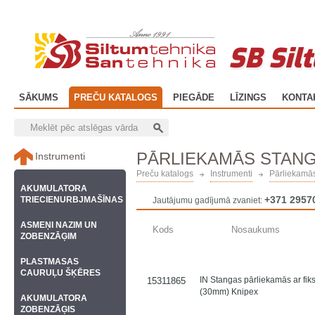
SB Sil
SĀKUMS
PREČU KATALOGS
PIEGĀDE
LĪZINGS
KONTA
PĀRLIEKAMĀS STANG
Instrumenti
Preču katalogs
Instrumenti
Pārliekamās
AKUMULATORA
+371 2957
TRIECIENURBJMAŠĪNAS
Jautājumu gadījumā zvaniet:
ASMEŅI NAZIM UN
Kods
Nosaukums
ZOBENZĀĢIM
PLASTMASAS
CAURUĻU ŠĶĒRES
IN Stangas pārliekamās ar fi
15311865
(30mm) Knipex
AKUMULATORA
ZOBENZĀĢIS