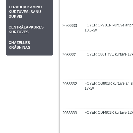
TĒRAUDA KAMĪNU
KURTUVES; SĀNU
DURVIS
FOYER CP701R kurtuve ar pri
2033330
CENTRĀLAPKURES
10.5kW
KURTUVES
CHAZELLES
KRĀSNIŅAS
FOYER C801RVE kurtuve 17
2033331
FOYER CG801R kurtuve ar izli
2033332
17kW
FOYER CDF801R kurtuve 12
2033333