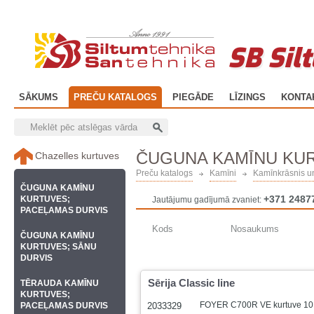
SB Sil
SĀKUMS
PREČU KATALOGS
PIEGĀDE
LĪZINGS
KONTA
ČUGUNA KAMĪNU KUR
Chazelles kurtuves
Preču katalogs
Kamīni
Kamīnkrāsnis u
ČUGUNA KAMĪNU
+371 2487
KURTUVES;
Jautājumu gadījumā zvaniet:
PACEĻAMAS DURVIS
Kods
Nosaukums
ČUGUNA KAMĪNU
KURTUVES; SĀNU
DURVIS
Sērija Classic line
TĒRAUDA KAMĪNU
KURTUVES;
FOYER C700R VE kurtuve 10
PACEĻAMAS DURVIS
2033329