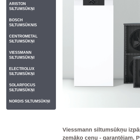
ARISTON
SILTUMSŪKŅI
BOSCH
SILTUMSŪKNIS
CENTROMETAL
SILTUMSŪKŅI
VIESSMANN
SILTUMSŪKŅI
ELECTROLUX
SILTUMSŪKŅI
SOLARFOCUS
SILTUMSŪKŅI
NORDIS SILTUMSŪKŅI
Viessmann siltumsūkņu izpārd
zemāko cenu - garantējam. P