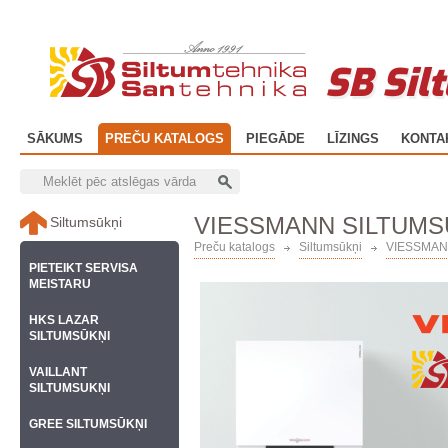
SB Sil
SĀKUMS
PREČU KATALOGS
PIEGĀDE
LĪZINGS
KONTA
VIESSMANN SILTUMS
Siltumsūkņi
Preču katalogs
Siltumsūkņi
VIESSMANN
PIETEIKT SERVISA
MEISTARU
HKS LAZAR
SILTUMSŪKŅI
VAILLANT
SILTUMSUKŅI
GREE SILTUMSŪKŅI