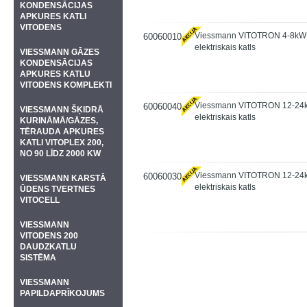
KONDENSĀCIJAS
APKURES KATLI
VITODENS
Viessmann VITOTRON 4-8kW
60060010
elektriskais katls
VIESSMANN GĀZES
KONDENSĀCIJAS
APKURES KATLU
VITODENS KOMPLEKTI
Viessmann VITOTRON 12-2
60060040
VIESSMANN ŠĶIDRĀ
elektriskais katls
KURINĀMĀ/GĀZES,
TĒRAUDA APKURES
KATLI VITOPLEX 200,
NO 90 LĪDZ 2000 KW
Viessmann VITOTRON 12-24
60060030
VIESSMANN KARSTĀ
elektriskais katls
ŪDENS TVERTNES
VITOCELL
VIESSMANN
VITODENS 200
DAUDZKATLU
SISTĒMA
VIESSMANN
PAPILDAPRĪKOJUMS