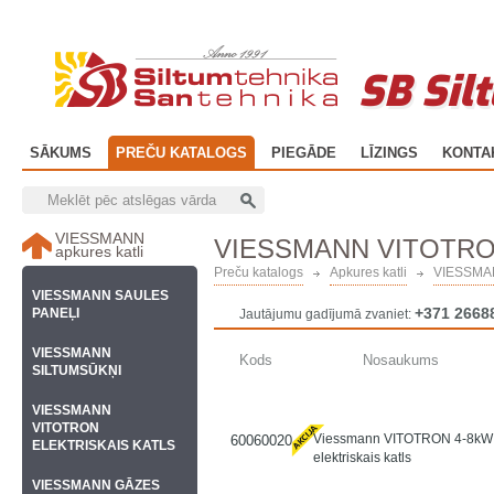
SB Sil
SĀKUMS
PREČU KATALOGS
PIEGĀDE
LĪZINGS
KONTA
VIESSMANN
VIESSMANN VITOTRO
apkures katli
Preču katalogs
Apkures katli
VIESSMAN
VIESSMANN SAULES
+371 2668
PANEĻI
Jautājumu gadījumā zvaniet:
VIESSMANN
Kods
Nosaukums
SILTUMSŪKŅI
VIESSMANN
VITOTRON
Viessmann VITOTRON 4-8k
60060020
ELEKTRISKAIS KATLS
elektriskais katls
VIESSMANN GĀZES