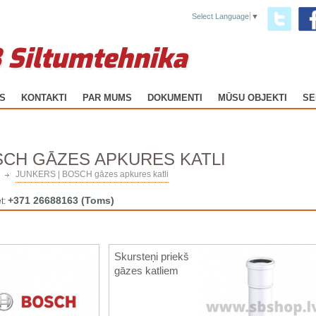
Select Language
▼
 Siltumtehnika
GS
KONTAKTI
PAR MUMS
DOKUMENTI
MŪSU OBJEKTI
SE
SCH GĀZES APKURES KATLI
JUNKERS | BOSCH gāzes apkures katli
+371 26688163
(Toms)
t:
Skursteņi priekš
gāzes katliem