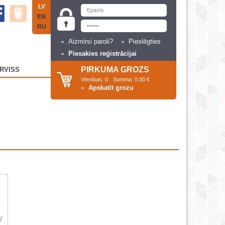
LV
EN
RU
Aizmirsi paroli?
Pieslēgties
Piesakies reģistrācijai
PIRKUMA GROZS
RVISS
Vienības:
0
Summa:
0.00 €
Apskatīt grozu