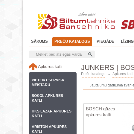
SB
SĀKUMS
PREČU KATALOGS
PIEGĀDE
LĪZIN
JUNKERS | BO
Apkures katli
Preču katalogs
Apkures katli
PIETEIKT SERVISA
MEISTARU
Jautājumu gadījumā zvanie
SOKOL APKURES
KATLI
BOSCH gāzes
HKS LAZAR APKURES
apkures katli
KATLI
ARISTON APKURES
KATLI