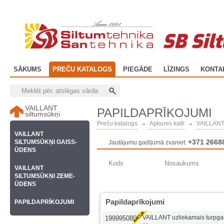
SB Sil
SĀKUMS
PREČU KATALOGS
PIEGĀDE
LĪZINGS
KONTA
VAILLANT
PAPILDAPRĪKOJUMI
siltumsūkņi
Preču katalogs
Apkures katli
VAILLANT 
VAILLANT
+371 2668
SILTUMSŪKŅI GAISS-
Jautājumu gadījumā zvaniet:
ŪDENS
Kods
Nosaukums
VAILLANT
SILTUMSŪKŅI ZEME-
ŪDENS
Papildaprīkojumi
PAPILDAPRĪKOJUMI
VAILLANT uzliekamais turpga
199995080