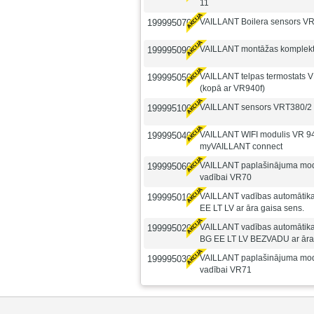
11
VAILLANT Boilera sensors VR
199995070
VAILLANT montāžas komplek
199995090
VAILLANT telpas termostats 
199995050
(kopā ar VR940f)
VAILLANT sensors VRT380/2
199995100
VAILLANT WIFI modulis VR 9
199995040
myVAILLANT connect
VAILLANT paplašinājuma modu
199995060
vadībai VR70
VAILLANT vadības automātik
199995010
EE LT LV ar āra gaisa sens.
VAILLANT vadības automātik
199995020
BG EE LT LV BEZVADU ar āra 
VAILLANT paplašinājuma modu
199995030
vadībai VR71